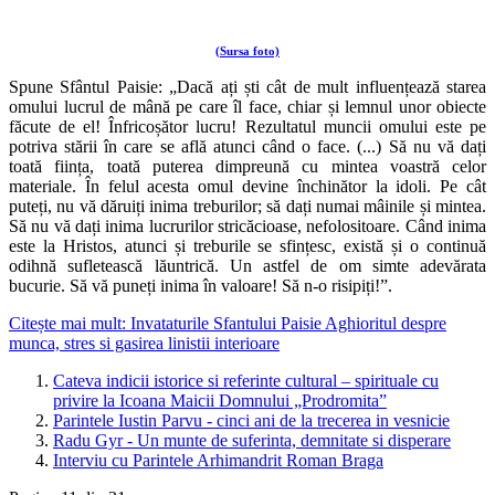
(Sursa foto)
Spune Sfântul Paisie: „Dacă ați ști cât de mult influențează starea
omului lucrul de mână pe care îl face, chiar și lemnul unor obiecte
făcute de el! Înfricoșător lucru! Rezultatul muncii omului este pe
potriva stării în care se află atunci când o face. (...) Să nu vă dați
toată ființa, toată puterea dimpreună cu mintea voastră celor
materiale. În felul acesta omul devine închinător la idoli. Pe cât
puteți, nu vă dăruiți inima treburilor; să dați numai mâinile și mintea.
Să nu vă dați inima lucrurilor stricăcioase, nefolositoare. Când inima
este la Hristos, atunci și treburile se sfințesc, există și o continuă
odihnă sufletească lăuntrică. Un astfel de om simte adevărata
bucurie. Să vă puneți inima în valoare! Să n-o risipiți!”.
Citește mai mult: Invataturile Sfantului Paisie Aghioritul despre
munca, stres si gasirea linistii interioare
Cateva indicii istorice si referinte cultural – spirituale cu
privire la Icoana Maicii Domnului „Prodromita”
Parintele Iustin Parvu - cinci ani de la trecerea in vesnicie
Radu Gyr - Un munte de suferinta, demnitate si disperare
Interviu cu Parintele Arhimandrit Roman Braga