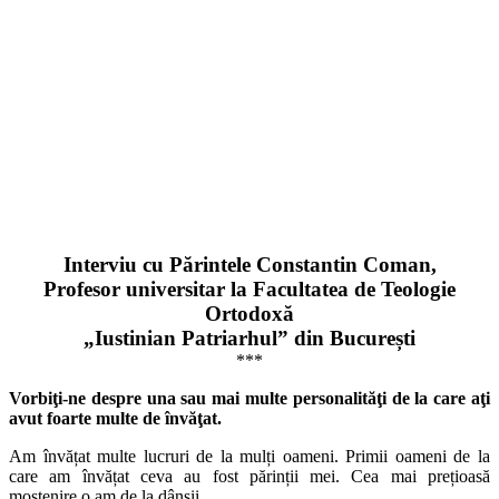
Interviu cu Părintele Constantin Coman,
Profesor universitar la Facultatea de Teologie
Ortodoxă
„Iustinian Patriarhul” din București
***
Vorbiţi-ne despre una sau mai multe personalităţi de la care aţi
avut foarte multe de învăţat.
Am învățat multe lucruri de la mulți oameni. Primii oameni de la
care am învățat ceva au fost părinții mei. Cea mai prețioasă
moștenire o am de la dânșii.