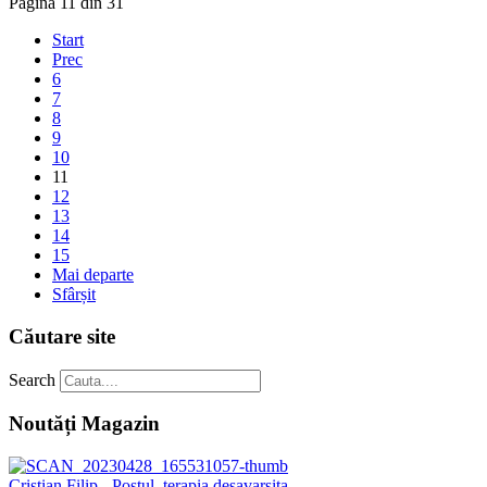
Pagina 11 din 31
Start
Prec
6
7
8
9
10
11
12
13
14
15
Mai departe
Sfârșit
Căutare site
Search
Noutăți Magazin
Cristian Filip - Postul, terapia desavarsita