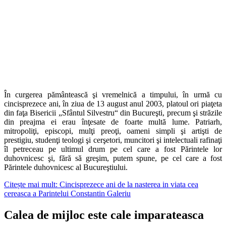
În curgerea pământească şi vremelnică a timpului, în urmă cu
cincisprezece ani, în ziua de 13 august anul 2003, platoul ori piaţeta
din faţa Bisericii „Sfântul Silvestru“ din Bucureşti, precum şi străzile
din preajma ei erau înţesate de foarte multă lume. Patriarh,
mitropoliţi, episcopi, mulţi preoţi, oameni simpli şi artişti de
prestigiu, studenţi teologi şi cerşetori, muncitori şi intelectuali rafinaţi
îl petreceau pe ultimul drum pe cel care a fost Părintele lor
duhovnicesc şi, fără să greşim, putem spune, pe cel care a fost
Părintele duhovnicesc al Bucureştiului.
Citește mai mult: Cincisprezece ani de la nasterea in viata cea
cereasca a Parintelui Constantin Galeriu
Calea de mijloc este cale imparateasca