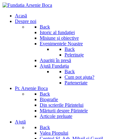
Acasă
Despre noi
Back
Istoric al fundaţiei
Misiune şi obiective
Evenimentele Noastre
Back
Pelerinaje
Apariţii în presă
Ajută Fundația
Back
Cum pot ajuta?
Parteneriate
Pr. Arsenie Boca
Back
Biografie
Din scrierile Părintelui
Mărturii despre Părintele
Articole preluate
Ajută
Back
Valea Plopului
Centrul Sf. Arh. Mihail si Gavril