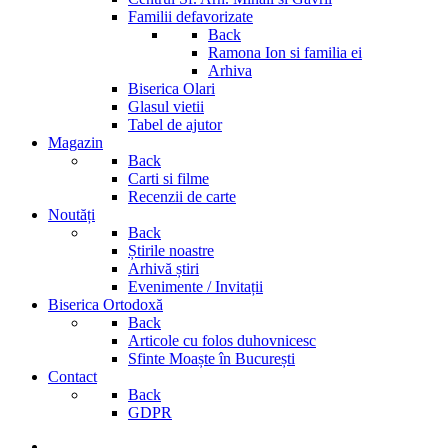
Familii defavorizate
Back
Ramona Ion si familia ei
Arhiva
Biserica Olari
Glasul vietii
Tabel de ajutor
Magazin
Back
Carti si filme
Recenzii de carte
Noutăți
Back
Știrile noastre
Arhivă știri
Evenimente / Invitații
Biserica Ortodoxă
Back
Articole cu folos duhovnicesc
Sfinte Moaște în București
Contact
Back
GDPR