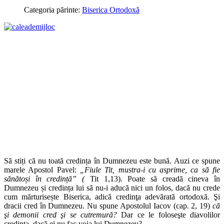
Categoria părinte:
Biserica Ortodoxă
Să stiți că nu toată credința în Dumnezeu este bună. Auzi ce spune
marele Apostol Pavel:
„Fiule Tit, mustra-i cu asprime, ca să fie
sănătoși în credință” (
Tit 1,13). Poate să creadă cineva în
Dumnezeu și credința lui să nu-i aducă nici un folos, dacă nu crede
cum mărturisește Biserica, adică credinţa adevărată ortodoxă. Şi
dracii cred în Dumnezeu. Nu spune Apostolul Iacov (cap. 2, 19)
că
şi demonii cred şi se cutremură?
Dar ce le foloseşte diavolilor
credinţa, dacă ei nu fac voia lui Dumnezeu?