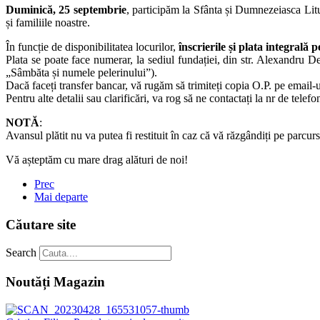
Duminică, 25 septembrie
, participăm la Sfânta și Dumnezeiasca Litu
și familiile noastre.
În funcție de disponibilitatea locurilor,
înscrierile și plata integrală
Plata se poate face numerar, la sediul fundației, din str. Alexandru De
„Sâmbăta și numele pelerinului”).
Dacă faceți transfer bancar, vă rugăm să trimiteți copia O.P. pe email-
Pentru alte detalii sau clarificări, va rog să ne contactați la nr de tel
NOTĂ
:
Avansul plătit nu va putea fi restituit în caz că vă răzgândiți pe parcur
Vă așteptăm cu mare drag alături de noi!
Prec
Mai departe
Căutare site
Search
Noutăți Magazin