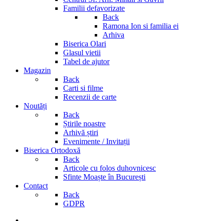
Familii defavorizate
Back
Ramona Ion si familia ei
Arhiva
Biserica Olari
Glasul vietii
Tabel de ajutor
Magazin
Back
Carti si filme
Recenzii de carte
Noutăți
Back
Știrile noastre
Arhivă știri
Evenimente / Invitații
Biserica Ortodoxă
Back
Articole cu folos duhovnicesc
Sfinte Moaște în București
Contact
Back
GDPR