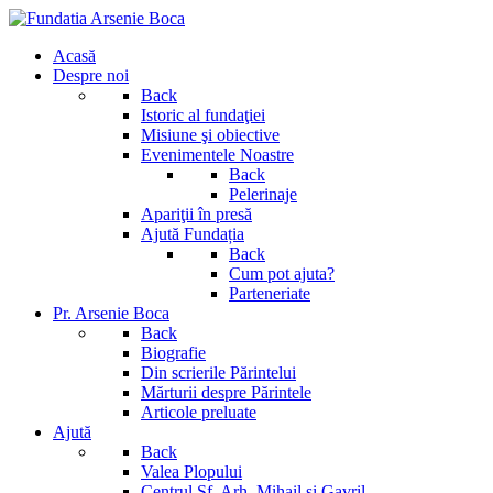
Acasă
Despre noi
Back
Istoric al fundaţiei
Misiune şi obiective
Evenimentele Noastre
Back
Pelerinaje
Apariţii în presă
Ajută Fundația
Back
Cum pot ajuta?
Parteneriate
Pr. Arsenie Boca
Back
Biografie
Din scrierile Părintelui
Mărturii despre Părintele
Articole preluate
Ajută
Back
Valea Plopului
Centrul Sf. Arh. Mihail si Gavril