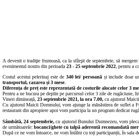
A devenit o tradiţie frumoasă, ca la sfârşit de septembrie, să mergem
evenimentul nostru din perioada
23 - 25 septembrie 2022
, pentru a c
Costul acestui pelerinaj este de
340 lei/ persoană
și include doar ur
transportul, cazarea și
3 mese
.
Diferența de preț este reprezentată de costurile alocate celor 3 m
Pentru a ne bucura pe deplin pe parcursul celor 3 zile de rugăciune, li
Vineri dimineață,
23 septembrie 2021, la ora 7.00,
cu ajutorul Maic
Cu ajutorul Maicii Domnului, vom ajunge la mănăstirea de suflet a 
restaurant din apropiere apoi vom participa la un program dedicat rugă
Sâmbătă, 24 septembrie,
cu ajutorul Bunului Dumnezeu, vom pleca 
de următoarele:
bocanci/ghete cu talpă aderentă recomandată mersu
După ce ne vom întoarce, ne vom întâlni cu toți participanții, în sala d