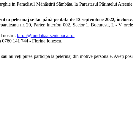
rghie în Paraclisul Mănăstirii Sâmbăta, la Parastasul Părintelui Arsenie
 pentru pelerinaj se fac până pe data de 12 septembrie 2022, inclusiv.
parateanu nr. 20, Parter, interfon 002, Sector 1, Bucuresti, L - V, orele 
ul nostru:
birou@fundatiaarsenieboca.ro
.
efon 0760 141 744 - Florina Ionescu.
s sau nu veți putea participa la pelerinaj din motive personale. Aveți posib