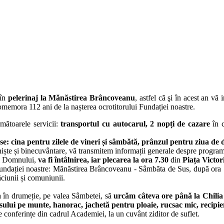
 în
pelerinaj la Mănăstirea Brâncoveanu
, astfel că şi în acest an vă 
omemora 112 ani de la nașterea ocrotitorului Fundației noastre.
mătoarele servicii:
transportul cu autocarul, 2 nopți de cazare
în c
ese: cina pentru zilele de vineri și sâmbătă, prânzul pentru ziua de
niște și binecuvântare, vă transmitem informații generale despre programu
ii Domnului,
va fi întâlnirea, iar
plecarea la ora 7.30
din
Piața Victor
Fundației noastre: Mănăstirea Brâncoveanu - Sâmbăta de Sus, după or
ciunii și comuniunii.
în drumeție, pe valea Sâmbetei, să
urcăm câteva ore până la Chilia
lui pe munte, hanorac, jachetă pentru ploaie, rucsac mic, recipie
e conferințe din cadrul Academiei, la un cuvânt ziditor de suflet.