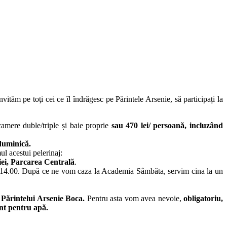
invităm pe toţi cei ce îl îndrăgesc pe Părintele Arsenie, să participați la
amere duble/triple și baie proprie
sau
470 lei/ persoană,
incluzând
 duminică.
l acestui pelerinaj:
iei, Parcarea Centrală
.
a 14.00. După ce ne vom caza la Academia Sâmbăta, servim cina la un
 Părintelui Arsenie Boca.
Pentru asta vom avea nevoie,
obligatoriu,
nt pentru apă.