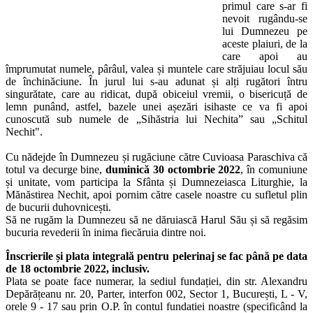
primul care s-ar fi
nevoit rugându-se
lui Dumnezeu pe
aceste plaiuri, de la
care apoi au
împrumutat numele, pârâul, valea și muntele care străjuiau locul său
de închinăciune. În jurul lui s-au adunat și alți rugători întru
singurătate, care au ridicat, după obiceiul vremii, o bisericuță de
lemn punând, astfel, bazele unei așezări isihaste ce va fi apoi
cunoscută sub numele de „Sihăstria lui Nechita” sau „Schitul
Nechit".
Cu nădejde în Dumnezeu și rugăciune către Cuvioasa Paraschiva că
totul va decurge bine,
duminică 30 octombrie 2022
, în comuniune
și unitate, vom participa la Sfânta și Dumnezeiasca Liturghie, la
Mănăstirea Nechit, apoi pornim către casele noastre cu sufletul plin
de bucurii duhovnicești.
Să ne rugăm la Dumnezeu să ne dăruiască Harul Său și să regăsim
bucuria revederii în inima fiecăruia dintre noi.
Înscrierile și plata integrală pentru pelerinaj se fac până pe data
de 18 octombrie 2022, inclusiv.
Plata se poate face numerar, la sediul fundației, din str. Alexandru
Depărățeanu nr. 20, Parter, interfon 002, Sector 1, București, L - V,
orele 9 - 17 sau prin O.P. în contul fundatiei noastre (specificând la