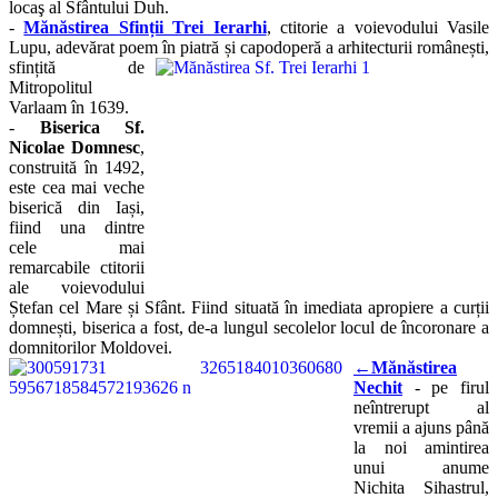
locaş al Sfântului Duh.
-
Mănăstirea Sfinții Trei Ierarhi
, ctitorie a voievodului Vasile
Lupu, adevărat poem în piatră și capodoperă a arhitecturii românești,
sfințită de
Mitropolitul
Varlaam în 1639.
-
Biserica Sf.
Nicolae Domnesc
,
construită în 1492,
este cea mai veche
biserică din Iași,
fiind una dintre
cele mai
remarcabile ctitorii
ale voievodului
Ștefan cel Mare și Sfânt. Fiind situată în imediata apropiere a curții
domnești, biserica a fost, de-a lungul secolelor locul de încoronare a
domnitorilor Moldovei.
←
Mănăstirea
Nechit
- pe firul
neîntrerupt al
vremii a ajuns până
la noi amintirea
unui anume
Nichita Sihastrul,