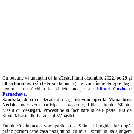
Cu bucurie vă anunțăm că la sfârșitul lunii octombrie 2022, pe
29 și
30 octombrie
, (sâmbătă și duminică) ne vom îndrepta spre
Iași
,
pentru a ne închina la sfintele moaște ale
Sfintei Cuvioase
Parascheva
.
Sâmbătă
, după ce plecăm din Iași,
ne vom opri la Mănăstirea
Nechit
, unde vom participa la Vecernie, Litie, Utrenie, Sfântul
Maslu cu dezlegări, Procesiune și închinare la cele peste 300 de
Sfinte Moaște din Paraclisul Mănăstiri.
Duminică dimineața vom participa la Sfânta Liturghie, iar după
prânz pornim către casă nădăjduind, cu mila Domnului, să ajungem