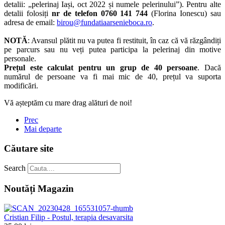
detalii: „pelerinaj Iași, oct 2022 și numele pelerinului”). Pentru alte
detalii folosiți
nr de telefon 0760 141 744
(Florina Ionescu) sau
adresa de email:
birou@fundatiaarsenieboca.ro
.
NOTĂ
: Avansul plătit nu va putea fi restituit, în caz că vă răzgândiți
pe parcurs sau nu veți putea participa la pelerinaj din motive
personale.
Prețul este calculat pentru un grup de 40 persoane
. Dacă
numărul de persoane va fi mai mic de 40, prețul va suporta
modificări.
Vă așteptăm cu mare drag alături de noi!
Prec
Mai departe
Căutare site
Search
Noutăți Magazin
Cristian Filip - Postul, terapia desavarsita