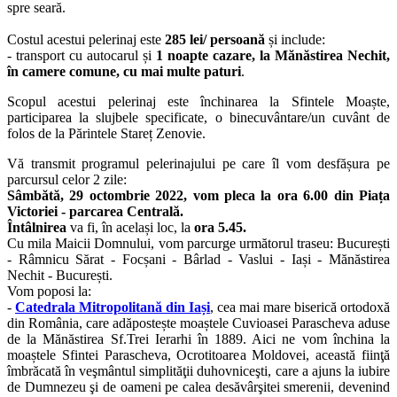
spre seară.
Costul acestui pelerinaj este
285 lei/ persoană
și include:
- transport cu autocarul și
1 noapte cazare, la Mănăstirea Nechit,
în camere comune, cu mai multe paturi
.
Scopul acestui pelerinaj este închinarea la Sfintele Moaște,
participarea la slujbele specificate, o binecuvântare/un cuvânt de
folos de la Părintele Stareț Zenovie.
Vă transmit programul pelerinajului pe care îl vom desfășura pe
parcursul celor 2 zile:
Sâmbătă, 29 octombrie 2022, vom pleca la ora 6.00 din Piața
Victoriei - parcarea Centrală.
Întâlnirea
va fi, în același loc, la
ora 5.45.
Cu mila Maicii Domnului, vom parcurge următorul traseu: București
- Râmnicu Sărat - Focșani - Bârlad - Vaslui - Iași - Mănăstirea
Nechit - București.
Vom poposi la:
-
Catedrala Mitropolitană din Iași
, cea mai mare biserică ortodoxă
din România, care adăpostește moaștele Cuvioasei Parascheva aduse
de la Mănăstirea Sf.Trei Ierarhi în 1889. Aici ne vom închina la
moaștele Sfintei Parascheva, Ocrotitoarea Moldovei, această fiinţă
îmbrăcată în veşmântul simplităţii duhovniceşti, care a ajuns la iubire
de Dumnezeu şi de oameni pe calea desăvârşitei smerenii, devenind