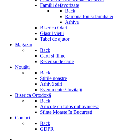
Familii defavorizate
Back
Ramona Ion si familia ei
Arhiva
Biserica Olari
Glasul vietii
Tabel de ajutor
Magazin
Back
Carti si filme
Recenzii de carte
Noutăți
Back
Știrile noastre
Arhivă știri
Evenimente / Invitații
Biserica Ortodoxă
Back
Articole cu folos duhovnicesc
Sfinte Moaște în București
Contact
Back
GDPR