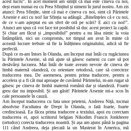
acest lucru”. În acel moment am simțit că mai este cineva cu noi,
deși eram numai eu cu Prea Sfințitul și nimeni în jurul nostru. Am zis
atunci: Prea Sfințite, simt că mai e cineva cu noi, simt că Părintele
Arsenie e aici cu noi! Iar Sfinția sa adăugă: „Bineînțeles că e cu noi,
de ce v-am așteptat eu un sfert de oră pe scări? E aici cu noi!”.
Atunci am spus că voi face tot posibilul să duc acest proiect la capăt.
Și chiar am făcut și „imposibilul” pentru a nu lăsa nimic la voia
întâmplării, nici un compromis, tot timpul am avut în minte că
această lucrare trebuie să fie la înălțimea originalului, adică să fie
perfectă.
După ce m-am întors în Olanda, am început mai întâi cu rugăciunea
la Părintele Arsenie, să mă ajute să găsesc oameni cu care să pot
desăvârși lucrarea. Mai întâi de toate aveam nevoie de cineva de
limbă maternă olandeză, cu orientare ortodoxă, care să corecteze
traducerea mea. De asemenea, pentru prima traducere, pentru a
accelera și a fi cât mai aproape de cuvântul Părintelui, m-am rugat să
găsesc pe cineva de limbă maternă română dar și olandeză. Foarte
greu dar nu imposibil. Și am găsit! Părintele Arsenie mi-a scos în
cale persoanele în cauză.
Am început traducerea cu fata unor prieteni, Andreea Niță, tocmai
absolvise Facultatea de Drept în Olanda, o fată foarte, foarte
credincioasă. Ea făcea prima traducere a textului, apoi eu corectam
traducerea ei, apoi scriitorul belgian Nikodim Francis Jonkheere
(ortodox) corecta traducerea noastră. Și așa am ajuns până la pagina
111 când Andreea, deja plecată la un Masterat în America, mă