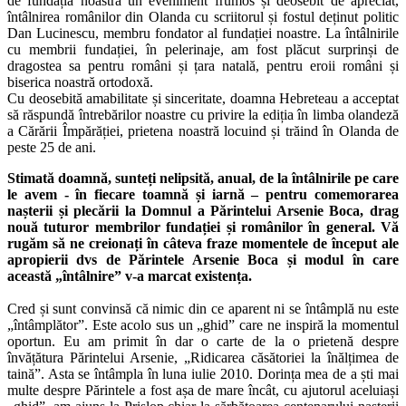
de fundația noastră un eveniment frumos și deosebit de apreciat,
întâlnirea românilor din Olanda cu scriitorul și fostul deținut politic
Dan Lucinescu, membru fondator al fundației noastre. La întâlnirile
cu membrii fundației, în pelerinaje, am fost plăcut surprinși de
dragostea sa pentru români și țara natală, pentru eroii români și
biserica noastră ortodoxă.
Cu deosebită amabilitate și sinceritate, doamna Hebreteau a acceptat
să răspundă întrebărilor noastre cu privire la ediția în limba olandeză
a Cărării Împărăției, prietena noastră locuind și trăind în Olanda de
peste 25 de ani.
Stimată doamnă, sunteți nelipsită, anual, de la întâlnirile pe care
le avem - în fiecare toamnă și iarnă – pentru comemorarea
nașterii și plecării la Domnul a Părintelui Arsenie Boca, drag
nouă tuturor membrilor fundației și românilor în general. Vă
rugăm să ne creionați în câteva fraze momentele de început ale
apropierii dvs de Părintele Arsenie Boca și modul în care
această „întâlnire” v-a marcat existența.
Cred și sunt convinsă că nimic din ce aparent ni se întâmplă nu este
„întâmplător”. Este acolo sus un „ghid” care ne inspiră la momentul
oportun. Eu am primit în dar o carte de la o prietenă despre
învățătura Părintelui Arsenie, „Ridicarea căsătoriei la înălțimea de
taină”. Asta se întâmpla în luna iulie 2010. Dorința mea de a ști mai
multe despre Părintele a fost așa de mare încât, cu ajutorul aceluiași