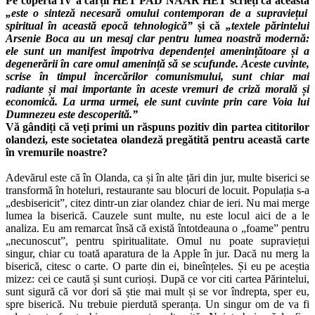
Pe coperta IV a cărții HET PAD NAAR HET scrieți că aceasta
„este o sinteză necesară omului contemporan de a supraviețui
spiritual în această epocă tehnologică”
și că
„textele părintelui
Arsenie Boca au un mesaj clar pentru lumea noastră modernă:
ele sunt un manifest împotriva dependenței amenințătoare și a
degenerării în care omul amenință să se scufunde. Aceste cuvinte,
scrise în timpul încercărilor comunismului, sunt chiar mai
radiante și mai importante în aceste vremuri de criză morală și
economică. La urma urmei, ele sunt cuvinte prin care Voia lui
Dumnezeu este descoperită.”
Vă gândiți că veți primi un răspuns pozitiv din partea cititorilor
olandezi, este societatea olandeză pregătită pentru această carte
în vremurile noastre?
Adevărul este că în Olanda, ca și în alte țări din jur, multe biserici se
transformă în hoteluri, restaurante sau blocuri de locuit. Populația s-a
„desbisericit”, citez dintr-un ziar olandez chiar de ieri. Nu mai merge
lumea la biserică. Cauzele sunt multe, nu este locul aici de a le
analiza. Eu am remarcat însă că există întotdeauna o „foame” pentru
„necunoscut”, pentru spiritualitate. Omul nu poate supraviețui
singur, chiar cu toată aparatura de la Apple în jur. Dacă nu merg la
biserică, citesc o carte. O parte din ei, bineînțeles. Și eu pe aceștia
mizez: cei ce caută și sunt curioși. După ce vor citi cartea Părintelui,
sunt sigură că vor dori să știe mai mult și se vor îndrepta, sper eu,
spre biserică. Nu trebuie pierdută speranța. Un singur om de va fi