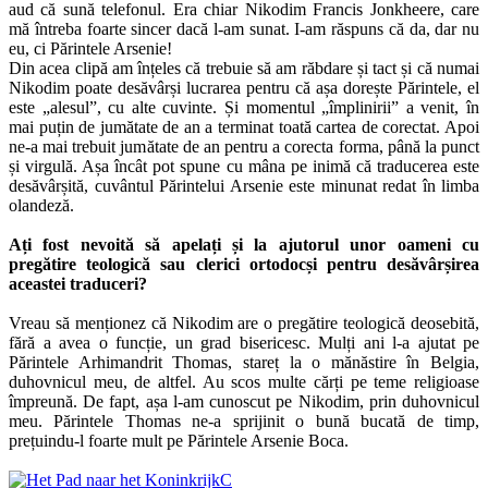
aud că sună telefonul. Era chiar Nikodim Francis Jonkheere, care
mă întreba foarte sincer dacă l-am sunat. I-am răspuns că da, dar nu
eu, ci Părintele Arsenie!
Din acea clipă am înțeles că trebuie să am răbdare și tact și că numai
Nikodim poate desăvârși lucrarea pentru că așa dorește Părintele, el
este „alesul”, cu alte cuvinte. Și momentul „împlinirii” a venit, în
mai puțin de jumătate de an a terminat toată cartea de corectat. Apoi
ne-a mai trebuit jumătate de an pentru a corecta forma, până la punct
și virgulă. Așa încât pot spune cu mâna pe inimă că traducerea este
desăvârșită, cuvântul Părintelui Arsenie este minunat redat în limba
olandeză.
Ați fost nevoită să apelați și la ajutorul unor oameni cu
pregătire teologică sau clerici ortodocși pentru desăvârșirea
aceastei traduceri?
Vreau să menționez că Nikodim are o pregătire teologică deosebită,
fără a avea o funcție, un grad bisericesc. Mulți ani l-a ajutat pe
Părintele Arhimandrit Thomas, stareț la o mănăstire în Belgia,
duhovnicul meu, de altfel. Au scos multe cărți pe teme religioase
împreună. De fapt, așa l-am cunoscut pe Nikodim, prin duhovnicul
meu. Părintele Thomas ne-a sprijinit o bună bucată de timp,
prețuindu-l foarte mult pe Părintele Arsenie Boca.