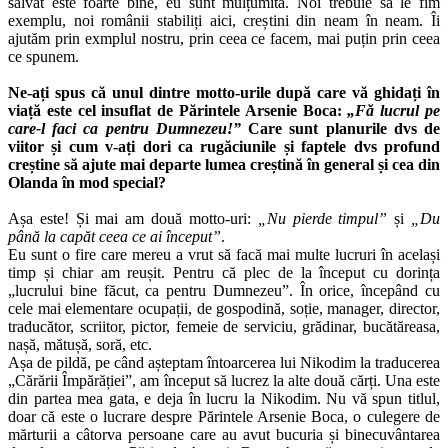
salvat este foarte bine, eu sunt mulțumită. Noi trebuie să le fim
exemplu, noi românii stabiliți aici, creștini din neam în neam. Îi
ajutăm prin exmplul nostru, prin ceea ce facem, mai puțin prin ceea
ce spunem.
Ne-ați spus că unul dintre motto-urile după care vă ghidați în
viață este cel insuflat de Părintele Arsenie Boca:
„Fă lucrul pe
care-l faci ca pentru Dumnezeu!”
Care sunt planurile dvs de
viitor și cum v-ați dori ca rugăciunile și faptele dvs profund
creștine să ajute mai departe lumea creștină în general și cea din
Olanda în mod special?
Așa este! Și mai am două motto-uri:
„Nu pierde timpul”
și
„Du
până la capăt ceea ce ai început”
.
Eu sunt o fire care mereu a vrut să facă mai multe lucruri în același
timp și chiar am reușit. Pentru că plec de la început cu dorința
„lucrului bine făcut, ca pentru Dumnezeu”. În orice, începând cu
cele mai elementare ocupații, de gospodină, soție, manager, director,
traducător, scriitor, pictor, femeie de serviciu, grădinar, bucătăreasa,
nașă, mătușă, soră, etc.
Așa de pildă, pe când așteptam întoarcerea lui Nikodim la traducerea
„Cărării Împărăției”, am început să lucrez la alte două cărți. Una este
din partea mea gata, e deja în lucru la Nikodim. Nu vă spun titlul,
doar că este o lucrare despre Părintele Arsenie Boca, o culegere de
mărturii a câtorva persoane care au avut bucuria și binecuvântarea