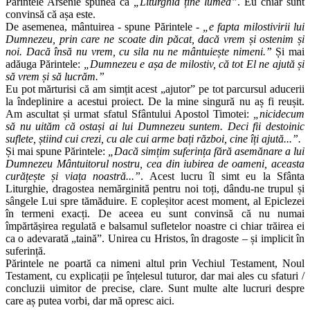
Părintele Arsenie spunea că
„Liturghia ține lumea”
. Eu chiar sunt
convinsă că așa este.
De asemenea, mântuirea - spune Părintele -
„e fapta milostivirii lui
Dumnezeu, prin care ne scoate din păcat, dacă vrem și ostenim și
noi. Dacă însă nu vrem, cu sila nu ne mântuiește nimeni.”
Și mai
adăuga Părintele:
„Dumnezeu e așa de milostiv, că tot El ne ajută și
să vrem și să lucrăm.”
Eu pot mărturisi că am simțit acest „ajutor” pe tot parcursul aducerii
la îndeplinire a acestui proiect. De la mine singură nu aș fi reușit.
Am ascultat și urmat sfatul Sfântului Apostol Timotei:
„nicidecum
să nu uităm că ostași ai lui Dumnezeu suntem. Deci fii destoinic
suflete, știind cui crezi, cu ale cui arme bați război, cine îți ajută...”.
Și mai spune Părintele:
„Dacă simțim suferința fără asemănare a lui
Dumnezeu Mântuitorul nostru, cea din iubirea de oameni, aceasta
curățește și viața noastră...”
. Acest lucru îl simt eu la Sfânta
Liturghie, dragostea nemărginită pentru noi toți, dându-ne trupul și
sângele Lui spre tămăduire. E copleșitor acest moment, al Epiclezei
în termeni exacți. De aceea eu sunt convinsă că nu numai
împărtășirea regulată e balsamul sufletelor noastre ci chiar trăirea ei
ca o adevarată „taină”. Unirea cu Hristos, în dragoste – și implicit în
suferință.
Părintele ne poartă ca nimeni altul prin Vechiul Testament, Noul
Testament, cu explicații pe înțelesul tuturor, dar mai ales cu sfaturi /
concluzii uimitor de precise, clare. Sunt multe alte lucruri despre
care aș putea vorbi, dar mă opresc aici.