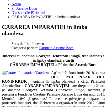
Acasa
Pr. Arsenie Boca
Din scrierile Părintelui
CARAREA IMPARATIEI in limba olandeza
CARAREA IMPARATIEI in limba
olandeza
Scris de
Irina Ionescu
Categoria părinte:
Părintele Arsenie Boca
Interviu cu doamna Georgeta Hebreteau Pungă, traducătoarea
în limba olandeză a cărții
CĂRAREA ÎMPĂRĂȚIEI a Părintelui Arsenie Boca
Apărută în luna iunie 2018, cartea
HET PAD NAAR HET
KONINKRIJK
- varianta în limba olandeză a cărții Părintelui
Arsenie Boca,
CĂRAREA ÎMPĂRĂȚIEI
- are drept traducătoare
pe doamna
Georgeta Germina Hebreteau Pungă
, membră și
prietenă a Fundației Creștine Părintele Arsenie Boca din anul 2011.
Membră activă și generoasă în ceea ce privește participarea la
proiectele fundației,
dna Hebreteau
a organizat
î
n iunie 2012
alături