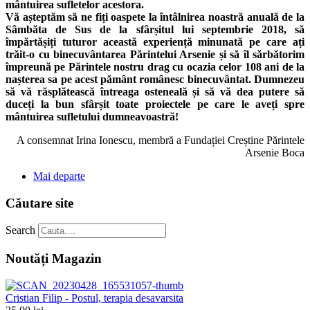
mântuirea sufletelor acestora.
Vă așteptăm să ne fiți oaspete la întâlnirea noastră anuală de la
Sâmbăta de Sus de la sfârșitul lui septembrie 2018, să
împărtășiți tuturor această experiență minunată pe care ați
trăit-o cu binecuvântarea Părintelui Arsenie și să îl sărbătorim
împreună pe Părintele nostru drag cu ocazia celor 108 ani de la
nașterea sa pe acest pământ românesc binecuvântat. Dumnezeu
să vă răsplătească întreaga osteneală și să vă dea putere să
duceți la bun sfârșit toate proiectele pe care le aveți spre
mântuirea sufletului dumneavoastră!
A consemnat Irina Ionescu, membră a Fundației Creștine Părintele
Arsenie Boca
Mai departe
Căutare site
Search
Noutăți Magazin
Cristian Filip - Postul, terapia desavarsita