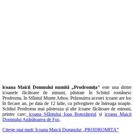
lcoana Maicii Domnului numită „Prodromița"
este una dintre
icoanele făcătoare de minuni, păstrate în Schitul românesc
Prodromu, în Sfântul Munte Athos. Prăznuirea acestei icoane are loc
în fiecare an, pe data de 12 iulie, cu prlveghere de întreaga noapte.
Schltul Prodromu mai păstreaza șl alte lcoane făcătoare de minuni,
printre care:
icoana Sfântului Ioan Botezătorul
și
icoana Maicii
Domnului Apărătoarea de Foc
.
Citește mai mult: Icoana Maicii Domnului „PRODROMITA”