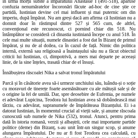
în urma morții subite a împăratului Anastasie I (491-518), apăruse
confuzia nenumăratelor încoronări făcute ad-hoc de cine știe ce
partidă, Iustinian devine cel mai influent și mai puternic om din
imperiu, după împărat. Nu am greși dacă am afirma că Iustinian nu a
domnit doar în răstimpul dintre 527 și 565 cum, de altfel,
convențional este recunoscut, ci pornind chiar din 518. Nu
întâmplător se consideră că dinastia iustiniană începe cu anul 518. În
cele mai multe situații, numele dinastiei a fost dat în Bizanț de primul
împărat, și nu de al doilea, ca în cazul de față. Nimic din politica
internă, externă sau religioasă a înaintașului său nu a făcut obiectul
criticii lui Iustinian, ci, dimpotrivă, a mers mai departe pe aceeași
linie, de la sine înțeles, trasată chiar de el însuși.
Înnăbușirea răscoalei Nika a salvat tronul împăratului
Parcă și în căsătorie avea să-i urmeze unchiului său, luându-și o soție
cu moravuri de tinerețe foarte asemănătoare cu ale mătușii sale și de
o origine la fel de umilă. Dar, spre deosebire de Eufemia, pe numele
ei adevărat Lupicina, Teodora lui Iustinian avea să dobândească mai
târziu, cu adevărat, supranumele de împărăteasa Bizanțului. Ei i-a
datorat Iustinian, în momentul crucial al vieții sale, și anume răscoala
cunoscută sub numele de Nika (532), tronul. Atunci, pentru prima
dată în istoria romană, verzii și albaștrii, cele mai importante partide
politice (deme) din Bizanț, s-au unit într-un singur scop, și anume
alungarea împăratului. De nu ar fi fost Teodora cea calculată, cu