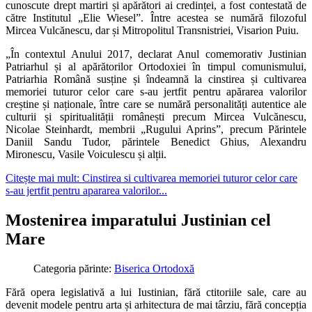
cunoscute drept martiri și apărători ai credinței, a fost contestată de
către Institutul „Elie Wiesel”. Între acestea se numără filozoful
Mircea Vulcănescu, dar și Mitropolitul Transnistriei, Visarion Puiu.
„În contextul Anului 2017, declarat Anul comemorativ Justinian
Patriarhul și al apărătorilor Ortodoxiei în timpul comunismului,
Patriarhia Română susține și îndeamnă la cinstirea și cultivarea
memoriei tuturor celor care s-au jertfit pentru apărarea valorilor
creștine și naționale, între care se numără personalități autentice ale
culturii și spiritualității românești precum Mircea Vulcănescu,
Nicolae Steinhardt, membrii „Rugului Aprins”, precum Părintele
Daniil Sandu Tudor, părintele Benedict Ghius, Alexandru
Mironescu, Vasile Voiculescu și alții.
Citește mai mult: Cinstirea si cultivarea memoriei tuturor celor care
s-au jertfit pentru apararea valorilor...
Mostenirea imparatului Justinian cel
Mare
Categoria părinte:
Biserica Ortodoxă
Fără opera legislativă a lui Iustinian, fără ctitoriile sale, care au
devenit modele pentru arta și arhitectura de mai târziu, fără concepția