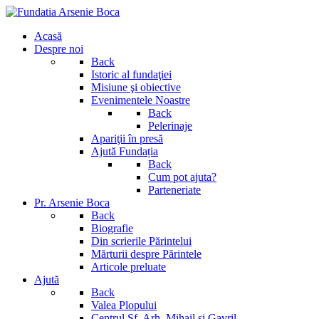
Acasă
Despre noi
Back
Istoric al fundaţiei
Misiune şi obiective
Evenimentele Noastre
Back
Pelerinaje
Apariţii în presă
Ajută Fundația
Back
Cum pot ajuta?
Parteneriate
Pr. Arsenie Boca
Back
Biografie
Din scrierile Părintelui
Mărturii despre Părintele
Articole preluate
Ajută
Back
Valea Plopului
Centrul Sf. Arh. Mihail si Gavril