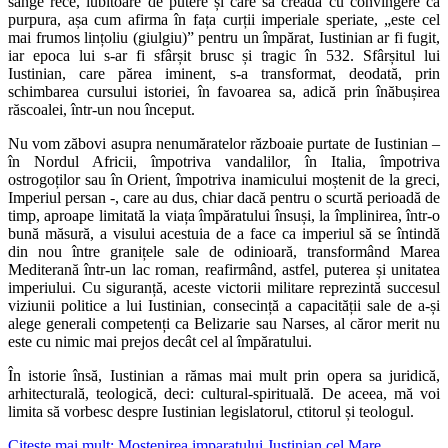
sânge rece, iubitoare de putere și care să creadă cu convingere că
purpura, așa cum afirma în fața curții imperiale speriate, „este cel
mai frumos lințoliu (giulgiu)” pentru un împărat, Iustinian ar fi fugit,
iar epoca lui s-ar fi sfârșit brusc și tragic în 532. Sfârșitul lui
Iustinian, care părea iminent, s-a transformat, deodată, prin
schimbarea cursului istoriei, în favoarea sa, adică prin înăbușirea
răscoalei, într-un nou început.
Nu vom zăbovi asupra nenumăratelor războaie purtate de Iustinian –
în Nordul Africii, împotriva vandalilor, în Italia, împotriva
ostrogoților sau în Orient, împotriva inamicului moștenit de la greci,
Imperiul persan -, care au dus, chiar dacă pentru o scurtă perioadă de
timp, aproape limitată la viața împăratului însuși, la împlinirea, într-o
bună măsură, a visului acestuia de a face ca imperiul să se întindă
din nou între granițele sale de odinioară, transformând Marea
Mediterană într-un lac roman, reafirmând, astfel, puterea și unitatea
imperiului. Cu siguranță, aceste victorii militare reprezintă succesul
viziunii politice a lui Iustinian, consecință a capacității sale de a-și
alege generali competenți ca Belizarie sau Narses, al căror merit nu
este cu nimic mai prejos decât cel al împăratului.
În istorie însă, Iustinian a rămas mai mult prin opera sa juridică,
arhitecturală, teologică, deci: cultural-spirituală. De aceea, mă voi
limita să vorbesc despre Iustinian legislatorul, ctitorul și teologul.
Citește mai mult: Mostenirea imparatului Justinian cel Mare