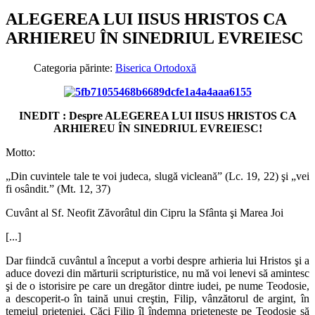
ALEGEREA LUI IISUS HRISTOS CA
ARHIEREU ÎN SINEDRIUL EVREIESC
Categoria părinte:
Biserica Ortodoxă
INEDIT : Despre ALEGEREA LUI IISUS HRISTOS CA
ARHIEREU ÎN SINEDRIUL EVREIESC!
Motto:
„Din cuvintele tale te voi judeca, slugă vicleană” (Lc. 19, 22)
şi „vei
fi osândit.” (Mt. 12, 37)
Cuvânt al Sf. Neofit Zăvorâtul din Cipru la Sfânta şi Marea Joi
[...]
Dar fiindcă cuvântul a început a vorbi despre arhieria lui Hristos şi a
aduce dovezi din mărturii scripturistice, nu mă voi lenevi să amintesc
şi de o istorisire pe care un dregător dintre iudei, pe nume Teodosie,
a descoperit-o în taină unui creştin, Filip, vânzătorul de argint, în
temeiul prieteniei. Căci Filip îl îndemna prieteneşte pe Teodosie să