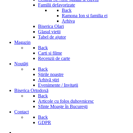
Familii defavorizate
Back
Ramona Ion si familia ei
Arhiva
Biserica Olari
Glasul vietii
Tabel de ajutor
Magazin
Back
Carti si filme
Recenzii de carte
Noutăți
Back
Știrile noastre
Arhivă știri
Evenimente / Invitații
Biserica Ortodoxă
Back
Articole cu folos duhovnicesc
Sfinte Moaște în București
Contact
Back
GDPR