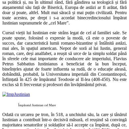
sa politică și, nu în ultimul rând, fără gândirea sa teologică și fără
atașamentul său față de Biserică, Europa de astăzi ar fi arătat, fără
doar și poate, altfel. Mult mai săracă și mai puțin civilizată. Pentru
toate acestea, pe drept i s-a acordat binecredinciosului împărat
Iustinian supranumele de „cel Mare”.
Cursul vieții lui Iustinian este strâns legat de cel al familiei sale. Se
poate spune, folosind o expresie la modă, că este o poveste de
succes, dar caracteristică lumii romano-bizantine și întâlnită astăzi,
mai ales, în spațiul american. Nepot de soră al lui Iustin, general
roman, care, deși analfabet, a reușit să urce de la simplu soldat până
în sferele cele mai importante de conducere ale imperiului, Flavius
Petrus Sabbatius Iustinianus a beneficiat de la bun început,
bineînțeles ajutat de foarte influenta sa rudă, de o educație aleasă,
dobândită, probabil, la Universitatea imperială din Constantinopol,
înființată în 425 de împăratul Teodosie al II-lea (408-450). Nu este
exclus să fi frecventat și profesori din învățământul privat.
Împăratul Justinian cel Mare
Odată cu urcarea pe tron, în 518, a unchiului său, la care și tânărul
Iustinian a contribuit într-o decisivă măsură, el reușind să convingă
majoritatea senatorilor și soldaților să-l accepte ca împărat, după ce,