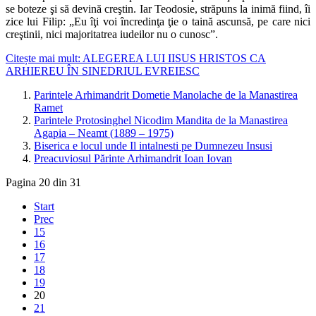
se boteze şi să devină creştin. Iar Teodosie, străpuns la inimă fiind, îi
zice lui Filip: „Eu îţi voi încredinţa ţie o taină ascunsă, pe care nici
creştinii, nici majoritatrea iudeilor nu o cunosc”.
Citește mai mult: ALEGEREA LUI IISUS HRISTOS CA
ARHIEREU ÎN SINEDRIUL EVREIESC
Parintele Arhimandrit Dometie Manolache de la Manastirea
Ramet
Parintele Protosinghel Nicodim Mandita de la Manastirea
Agapia – Neamt (1889 – 1975)
Biserica e locul unde Il intalnesti pe Dumnezeu Insusi
Preacuviosul Părinte Arhimandrit Ioan Iovan
Pagina 20 din 31
Start
Prec
15
16
17
18
19
20
21