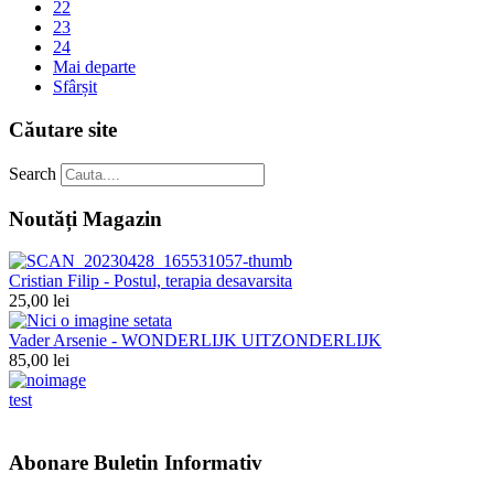
22
23
24
Mai departe
Sfârșit
Căutare site
Search
Noutăți Magazin
Cristian Filip - Postul, terapia desavarsita
25,00 lei
Vader Arsenie - WONDERLIJK UITZONDERLIJK
85,00 lei
test
Abonare Buletin Informativ