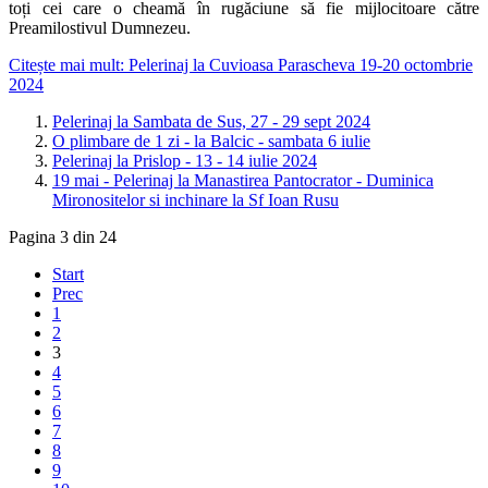
toți cei care o cheamă în rugăciune să fie mijlo­ci­toa­re către
Preamilostivul Dum­ne­zeu.
Citește mai mult: Pelerinaj la Cuvioasa Parascheva 19-20 octombrie
2024
Pelerinaj la Sambata de Sus, 27 - 29 sept 2024
O plimbare de 1 zi - la Balcic - sambata 6 iulie
Pelerinaj la Prislop - 13 - 14 iulie 2024
19 mai - Pelerinaj la Manastirea Pantocrator - Duminica
Mironositelor si inchinare la Sf Ioan Rusu
Pagina 3 din 24
Start
Prec
1
2
3
4
5
6
7
8
9