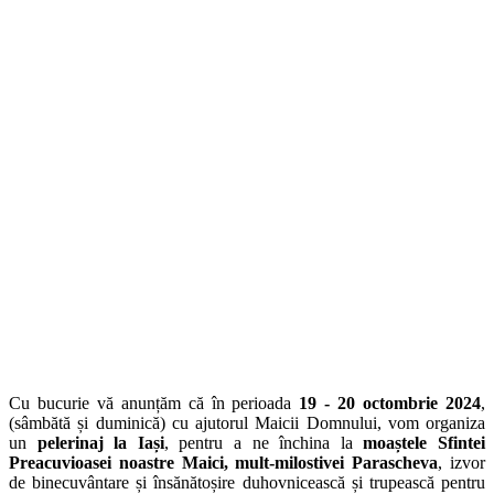
Cu bucurie vă anunțăm că în perioada
19
- 20 octombrie 2024
,
(sâmbătă și duminică) cu ajutorul Maicii Domnului, vom organiza
un
pelerinaj la Iași
, pentru a ne închina la
moaștele Sfintei
Preacuvioasei noastre Maici, mult-milostivei Parascheva
, izvor
de bine­cu­vân­ta­re și însă­nă­to­șire duhovnicească și trupească pentru