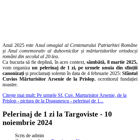
Anul 2025 este An
ul omagial al Centenarului Patriarhiei Române
și Anul comemorativ al duhovnicilor și mărturisitorilor ortodocși
români din secolul al 20-lea
.
Ca bucuria să fie deplină, în aces context,
sâmbătă, 8 martie 2025,
vom organiza
un pelerinaj de 1 zi, pe urmele unuia din sfințiii
canonizați
și proclamați solemn în data de 4 februarie 2025:
Sfântul
Cuvios Mărturisitor Arsenie de la Prislop
, ocrotitorul fundației
noastre.
Citește mai mult: Pe urmele Sf. Cuv. Marturisitor Arsenie, de la
Prislop - pictura de la Draganescu - pelerinaj de 1...
Pelerinaj de 1 zi la Targoviste - 10
noiembrie 2024
Scris de
admin