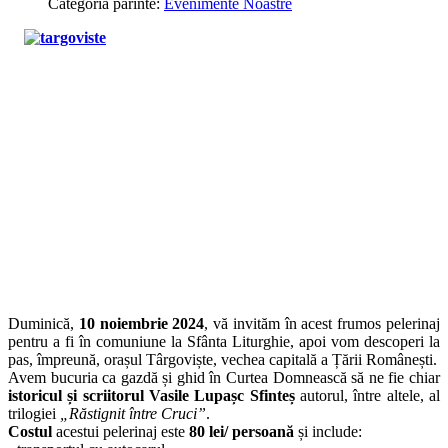
Categoria părinte:
Evenimente Noastre
Duminică,
10 noiembrie 2024
, vă invităm în acest frumos pelerinaj
pentru a fi în comuniune la Sfânta Liturghie, apoi vom descoperi la
pas, împreună, orașul Târgoviște, vechea capitală a Țării Românești.
Avem bucuria ca gazdă și ghid în Curtea Domnească să ne fie chiar
istoricul și scriitorul Vasile Lupașc Sfinteș
autorul, între altele, al
trilogiei
„Răstignit între Cruci”
.
Costul
acestui pelerinaj este
80 lei/ persoană
și include: