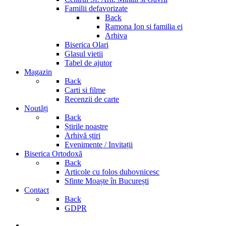
Familii defavorizate
Back
Ramona Ion si familia ei
Arhiva
Biserica Olari
Glasul vietii
Tabel de ajutor
Magazin
Back
Carti si filme
Recenzii de carte
Noutăți
Back
Știrile noastre
Arhivă știri
Evenimente / Invitații
Biserica Ortodoxă
Back
Articole cu folos duhovnicesc
Sfinte Moaște în București
Contact
Back
GDPR