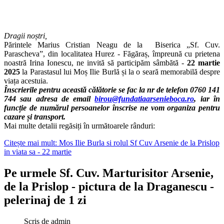
Dragii noștri,
Părintele Marius Cristian Neagu de la Biserica „Sf. Cuv.
Parascheva”, din localitatea Hurez - Făgăraș, împreună cu prietena
noastră Irina Ionescu, ne invită să participăm sâmbătă -
22 martie
2025
la Parastasul lui Moș Ilie Burlă și la o seară memorabilă despre
viața acestuia.
Înscrierile pentru această călătorie se fac la nr de telefon 0760 141
744 sau adresa de email
birou@fundatiaarsenieboca.ro
,
iar în
funcție de numărul persoanelor înscrise ne vom organiza pentru
cazare și transport.
Mai multe detalii regăsiți în următoarele rânduri:
Citește mai mult: Mos Ilie Burla si rolul Sf Cuv Arsenie de la Prislop
in viata sa - 22 martie
Pe urmele Sf. Cuv. Marturisitor Arsenie,
de la Prislop - pictura de la Draganescu -
pelerinaj de 1 zi
Scris de
admin