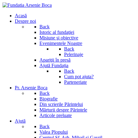
Acasă
Despre noi
Back
Istoric al fundaţiei
Misiune şi obiective
Evenimentele Noastre
Back
Pelerinaje
Apariţii în presă
Ajută Fundația
Back
Cum pot ajuta?
Parteneriate
Pr. Arsenie Boca
Back
Biografie
Din scrierile Părintelui
Mărturii despre Părintele
Articole preluate
Ajută
Back
Valea Plopului
Centrul Sf. Arh. Mihail si Gavril