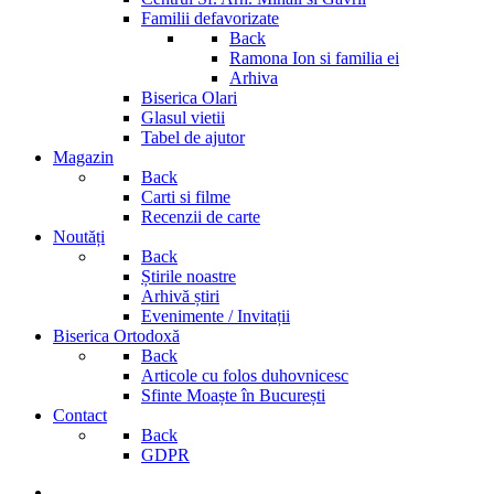
Familii defavorizate
Back
Ramona Ion si familia ei
Arhiva
Biserica Olari
Glasul vietii
Tabel de ajutor
Magazin
Back
Carti si filme
Recenzii de carte
Noutăți
Back
Știrile noastre
Arhivă știri
Evenimente / Invitații
Biserica Ortodoxă
Back
Articole cu folos duhovnicesc
Sfinte Moaște în București
Contact
Back
GDPR