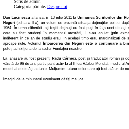
Scris de
admin
Categoria părinte:
Despre noi
Dan Lucinescu
a lansat în 13 iulie 2011 la
Uninunea Scriitorilor din Ro
Neguri
(editia a II-a), un volum ce prezintă situaţia deţinuţilor politici du
1964. În urma eliberării toţi foştii deţinuţi au fost puşi în faţa unei situaţii
care au fost studenţi în momentul arestării, li s-au anulat (prin exmatr
indiferent în ce an de studiu erau. În acelaşi timp erau marginalizaţi de so
aproape nule. Volumul
Întoarcerea din Neguri este o continuare a bine
puteţi achiziţiona de la sediul Fundaţiei noastre.
La lanasare au fost prezenţi
Radu Cârneci
, poet şi traducător român
şi
do
vârstă de 96 de ani, participant activ la al II-lea Război Mondial, medic al
model al societăţii actuale. Mulţumim tuturor celor care aţi fost alături de no
Imagini de la minunatul eveniment găsiţi mai jos: