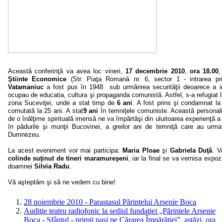
Această conferinţă va avea loc vineri,
17 decembrie 2010
,
ora 18.00
Ştiinte Economice
(Str. Piaţa Romană nr. 6, sector 1 - intrarea pri
Vatamaniuc
a fost pus în 1948 sub urmărirea securităţii deoarece a intr
ocupau de educatia, cultura şi propaganda comunistă. Astfel, s-a refugiat 
zona Suceviţei, unde a stat timp de
6 ani
. A fost prins şi condamnat l
comutată la 25 ani. A stat
9 ani
în temniţele comuniste. Această personalit
de o înălţime spirituală imensă ne va împărtăşi din uluitoarea experienţă a 
în pădurile şi munţii Bucovinei, a greilor ani de temniţă care au urmat
Dumnezeu.
La acest eveniment vor mai participa:
Maria Ploae
şi
Gabriela Duţă
. V
colinde suţinut de tineri maramureşeni
, iar la final se va vernisa expoz
doamnei
Silvia Radu
.
Vă aşteptăm şi să ne vedem cu bine!
28 noiembrie 2010 - Parastasul Părintelui Arsenie Boca
Audiţie teatru radiofonic la sediul fundaţiei „Părintele Arsenie
Boca - Sfântul - primii paşi pe Cărarea Împărăţiei”, astăzi, ora