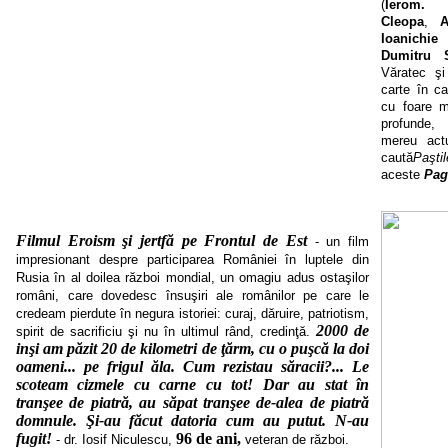
(
Ierom. 
Cleopa
,
A
Ioanichie
Dumitru S
Văratec şi
carte în c
cu foare m
profunde,
mereu actu
caută
Paşti
aceste
Pag
Filmul Eroism şi jertfă pe Frontul de Est
- un film
impresionant despre participarea României în luptele din
Rusia în al doilea război mondial, un omagiu adus ostaşilor
români, care dovedesc însuşiri ale românilor pe care le
credeam pierdute în negura istoriei: curaj, dăruire, patriotism,
2000 de
spirit de sacrificiu şi nu în ultimul rând, credinţă.
inşi am păzit 20 de kilometri de ţărm, cu o puşcă la doi
oameni... pe frigul ăla. Cum rezistau săracii?... Le
scoteam cizmele cu carne cu tot! Dar au stat în
tranşee de piatră, au săpat tranşee de-alea de piatră
domnule. Şi-au făcut datoria cum au putut. N-au
fugit!
96 de ani,
- dr. Iosif Niculescu,
veteran de război.