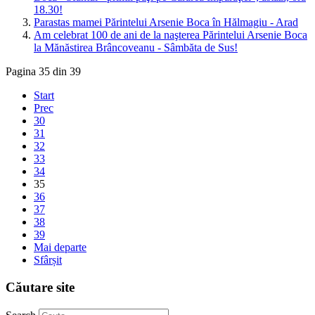
18.30!
Parastas mamei Părintelui Arsenie Boca în Hălmagiu - Arad
Am celebrat 100 de ani de la naşterea Părintelui Arsenie Boca
la Mănăstirea Brâncoveanu - Sâmbăta de Sus!
Pagina 35 din 39
Start
Prec
30
31
32
33
34
35
36
37
38
39
Mai departe
Sfârșit
Căutare site