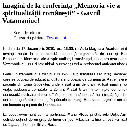
Imagini de la conferinţa „Memoria vie a
spiritualităţii româneşti” - Gavril
Vatamaniuc!
Scris de
admin
Categoria părinte:
Despre noi
În data de
17 decembrie 2010, ora 18.00, în Aula Magna a Academiei 
invitaţii noştri la o deosebită conferinţă organizată de noi şi
Bib
Economice:
Memoria vie a spiritualităţii româneşti
, unde am avut parte
Vatamaniuc
- unul dintre ultimii supravieţuitori ai rezistenţei anticomuniste
Gavriil Vatamaniuc
a fost pus în 1948 sub urmărirea securităţii deoarece a
care se ocupau de educatia, cultura şi propaganda comunistă. Astfel, s-a r
pădurile din zona Suceviţei, unde a stat timp de 6 ani. A fost prins şi
viaţă, pedeapsă comutată la 25 ani. A stat 9 ani în temniţele comuniste
cunoscută publicului dar de o înălţime spirituală imensă ne-a împărtăşit din
ani de singurătate petrecuţi în pădurile şi munţii Bucovinei, a greilor ani 
din bucuria apropierii de Dumnezeu.
La acest eveniment au mai participat:
Maria Ploae şi Gabriela Duţă
. Am 
colinde suţinut de un grup de tineri din jud. Alba, iar la final a fost vernis
cu îngeri
a doamnei
Silvia Radu
.