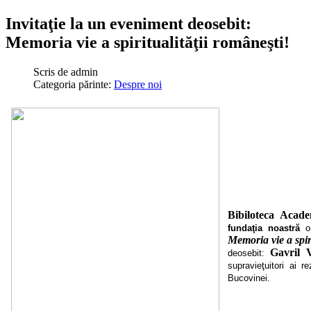
Invitaţie la un eveniment deosebit:
Memoria vie a spiritualităţii româneşti!
Scris de
admin
Categoria părinte:
Despre noi
Bibiloteca Acad
fundaţia noastră
or
Memoria vie a spir
Gavril 
deosebit:
supravieţuitori ai r
Bucovinei.