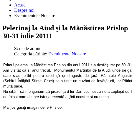
Acasa
Despre noi
Evenimentele Noastre
Pelerinaj la Aiud şi la Mănăstirea Prislop
30-31 iulie 2011!
Scris de
admin
Categoria părinte:
Evenimente Noastre
Primul pelernaj la Mănăstirea Prislop din anul 2011
s-a desfăşurat pe 30 -31 
Am vizitat ca si anul trecut, Monumentul Martirilor de la Aiud, unde se g
care s-au jertfit pentru credinţă şi dragoste de ţară. Părintele Augusti
(
Schitul Înălţării Sfintei Cruci)
ne-a ţinut un cuvânt de învăţătură, iar Părin
multă pace.
Nu uităm să menţionăm că prezenţa d-lui Dan Lucinescu ne-a copleşit cu fo
de folositoare despre istoria recentă a ţării noastre şi nu numai.
Mai jos găsiţi imagini de le Prislop: