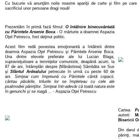
Cu bucurie vă anunţăm noile noastre apariţii de carte şi film pe care l
sacrificiul unor persoane dragi nouă!
Prezentăm în primă fază filmul:
O întâlnire binecuvântată
cu Părintele Arsenie Boca
- O mărturie a doamnei Aspazia
Oţel Petrescu, fost deţinut politic.
Acest film redă povestea emoţionantă a întâlnirii dintre
doamna Aspazia Oţel Petrescu şi Părintele Arsenie Boca.
Una dintre elevele preferate ale lui Lucian Blaga,
supravieţuitoare a temniţelor comuniste, deapănă acum, la
87 de ani, întâmplări despre (Mănăstirea) Sâmbăta se Sus
şi
Sfântul Ardealului
petrecute în urmă cu peste 60 de
ani.
Simţeai cum împreună cu Părintele cântă copacii,
cântau păsările, trilurile lor se împleteau cu cele ale
psalmodiei părinţilor. Simţeai într-adevăr că toată natura este
în genunchi şi se roagă ... -
Aspazia Oţel Petrescu
Cartea:
Pag
autorii
:
M
Bisericii 
Din darul 
părinţi, ma