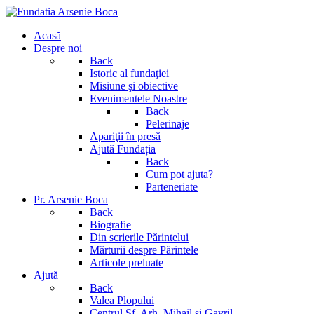
Acasă
Despre noi
Back
Istoric al fundaţiei
Misiune şi obiective
Evenimentele Noastre
Back
Pelerinaje
Apariţii în presă
Ajută Fundația
Back
Cum pot ajuta?
Parteneriate
Pr. Arsenie Boca
Back
Biografie
Din scrierile Părintelui
Mărturii despre Părintele
Articole preluate
Ajută
Back
Valea Plopului
Centrul Sf. Arh. Mihail si Gavril