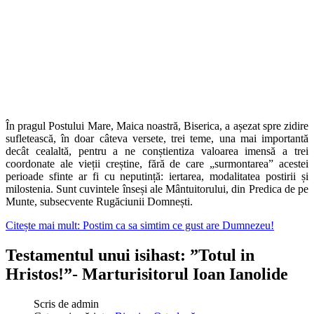
În pragul Postului Mare, Maica noastră, Biserica, a așezat spre zidire
sufletească, în doar câteva versete, trei teme, una mai importantă
decât cealaltă, pentru a ne conștientiza valoarea imensă a trei
coordonate ale vieții creștine, fără de care „surmontarea” acestei
perioade sfinte ar fi cu neputință: iertarea, modalitatea postirii și
milostenia. Sunt cuvintele înseși ale Mântuitorului, din Predica de pe
Munte, subsecvente Rugăciunii Domnești.
Citește mai mult: Postim ca sa simtim ce gust are Dumnezeu!
Testamentul unui isihast: ”Totul in
Hristos!”- Marturisitorul Ioan Ianolide
Scris de
admin