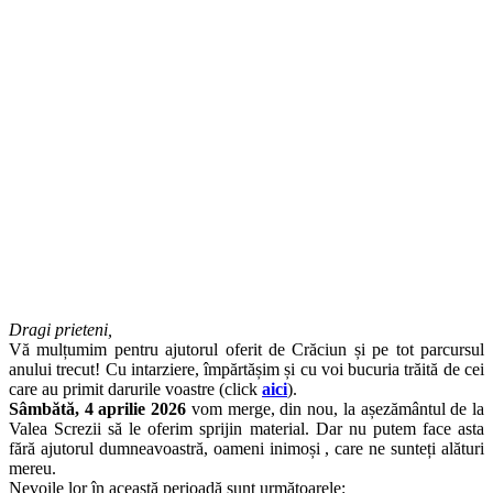
Dragi prieteni,
Vă mulțumim pentru ajutorul oferit de Crăciun și pe tot parcursul
anului trecut! Cu intarziere, împărtășim și cu voi bucuria trăită de cei
care au primit darurile voastre (click
aici
).
Sâmbătă, 4 aprilie 2026
vom merge, din nou, la așezământul de la
Valea Screzii să le oferim sprijin material. Dar nu putem face asta
fără ajutorul dumneavoastră, oameni inimoși , care ne sunteți alături
mereu.
Nevoile lor în această perioadă sunt următoarele: