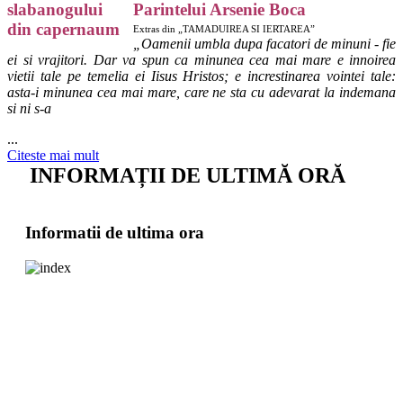
Parintelui Arsenie Boca
Extras din „TAMADUIREA SI IERTAREA”
„
Oamenii umbla dupa facatori de minuni - fie
ei si vrajitori. Dar va spun ca minunea cea mai mare e innoirea
vietii tale pe temelia ei Iisus Hristos; e increstinarea vointei tale:
asta-i minunea cea mai mare, care ne sta cu adevarat la indemana
si ni s-a
...
Citeste mai mult
INFORMAȚII DE ULTIMĂ ORĂ
Informatii de ultima ora