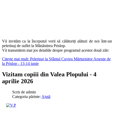
Vă invităm ca la începutul verii să călătoriți alături de noi într-un
pelerinaj de suflet la Mănăstirea Prislop.
Vă transmitem mai jos detaliile despre programul acestor două zile:
Citește mai mult: Pelerinaj la Sfântul Cuvios Mărturisitor Arsenie de
la Prislop - 13-14 iunie
Vizitam copiii din Valea Plopului - 4
aprilie 2026
Scris de
admin
Categoria părinte:
Ajută