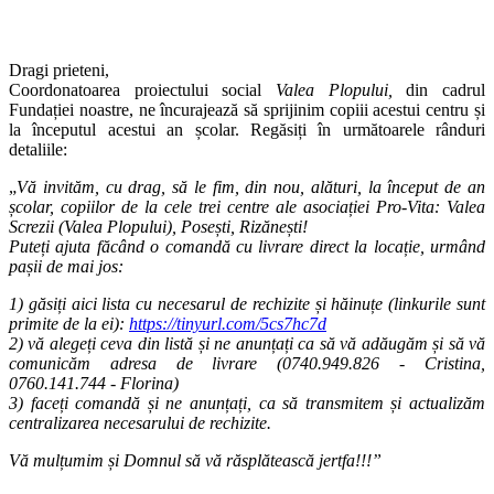
Dragi prieteni,
Coordonatoarea proiectului social
Valea Plopului,
din cadrul
Fundației noastre,
ne încurajează să sprijinim copiii acestui centru și
la începutul acestui an școlar. Regăsiți în următoarele rânduri
detaliile:
„
Vă invităm, cu drag, să le fim, din nou, alături, la început de an
școlar, copiilor de la cele trei centre ale asociației Pro-Vita: Valea
Screzii (Valea Plopului), Posești, Rizănești!
Puteți ajuta făcând o comandă cu livrare direct la locație, urmând
pașii de mai jos:
1) găsiți aici lista cu necesarul de rechizite și hăinuțe (linkurile sunt
primite de la ei):
https://tinyurl.com/5cs7hc7d
2) vă alegeți ceva din listă și ne anunțați ca să vă adăugăm și să vă
comunicăm adresa de livrare (0740.949.826 - Cristina,
0760.141.744 - Florina)
3) faceți comandă și ne anunțați, ca să transmitem și actualizăm
centralizarea necesarului de rechizite.
Vă mulțumim și Domnul să vă răsplătească jertfa!!!”