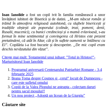
Ioan Ianolide
a fost un copil ivit în familia românească a unor
învățători iubitori de Biserică și de datini.
„M-am născut român și
trăind în atmosfera religioasă autohtonă, cu slujbele bisericești și
tradițiile obștești ale poporului (colinde, irozi, pomeni, denii,
Rusalii, mucenici), cu bunici credincioși și o mamă evlavioasă, s-au
format în mine sentimentul și convingerea că Hristos este prezent
pretutindeni, că atât în Altar, cât și în suflete oamenii se întâlnesc cu
El”.
Copilăria i-a fost bucurie și descoperire
. „De mic copil eram
deschis nevăzutului din văzut”.
Citește mai mult: Testamentul unui isihast: ”Totul in Hristos!”-
Marturisitorul Ioan Ianolide
Programul aniversarii Centenarului Patriarhiei Romane - 3-4
februarie 2025
Ileana Toma despre Cosmos si „cerul” locuit de Dumnezeu -
care este sufletul omului
Copiii de la Valea Plopului ne asteapta - colectam daruri
pentru sacul mosului!!
Un nou proiect „Adoptă un licean de la Giurgiu”
Căutare site