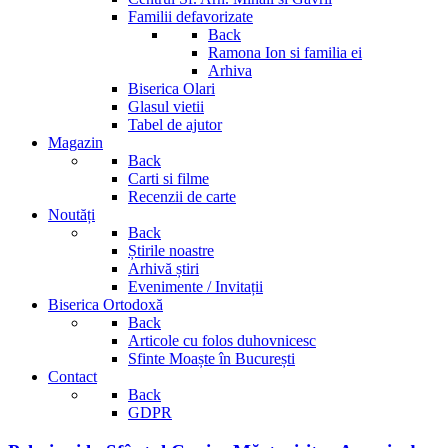
Familii defavorizate
Back
Ramona Ion si familia ei
Arhiva
Biserica Olari
Glasul vietii
Tabel de ajutor
Magazin
Back
Carti si filme
Recenzii de carte
Noutăți
Back
Știrile noastre
Arhivă știri
Evenimente / Invitații
Biserica Ortodoxă
Back
Articole cu folos duhovnicesc
Sfinte Moaște în București
Contact
Back
GDPR