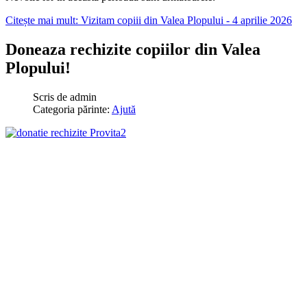
Citește mai mult: Vizitam copiii din Valea Plopului - 4 aprilie 2026
Doneaza rechizite copiilor din Valea
Plopului!
Scris de
admin
Categoria părinte:
Ajută