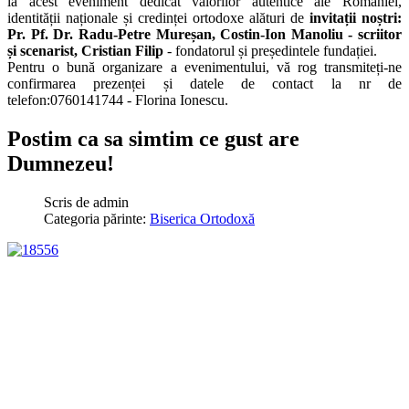
la acest eveniment dedicat valorilor autentice ale României,
identității naționale și credinței ortodoxe alături de
invitații noștri:
Pr. Pf. Dr. Radu-Petre Mureșan, Costin-Ion Manoliu - scriitor
și scenarist, Cristian Filip
- fondatorul și președintele fundației.
Pentru o bună organizare a evenimentului, vă rog transmiteți-ne
confirmarea prezenței și datele de contact la nr de
telefon:0760141744 - Florina Ionescu.
Postim ca sa simtim ce gust are
Dumnezeu!
Scris de
admin
Categoria părinte:
Biserica Ortodoxă