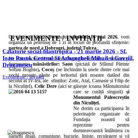
Cu ajutorul Maicii Domnului,
EVENIMENTE / INVITAȚII
sâmbătă 16 mai 2026
, vom
organiza un pelerinaj de 1 zi în locuri de profundă sfințenie:
partea de nord a Dobrogei, județul Tulcea
.
Calatorie social-filantropica - 21 martie 2026 - Sf.
Ioan Rusul, Centrul Sf Arhangheli Mihail si Gavriil,
Ne vom bucura de culoarea câmpurilor înflorite, de liniștea și
frumusețea
mănăstirilor: Saon
(pictată de Sfântul Părinte
Draganescu
Sofian Boghiu)
, Cocoș
(ne închinăm la unele dintre cele mai
vechi moaște găsite pe teritoriul țării noastre datând din
Evenimente / Invitații
secolul al IV-lea, ale sfinților: Zotic, Atal, Camasie și Filip de
la Niculițel),
Celic Dere
(aici se găsește icoana Mântuitorului
care se curăță singură)
și
Monumentul Paleocreștin
din Niculițel.
Ne dorim ca participarea în
pelerinajele organizate de
Fundația noastră să
reprezinte pentru
dumneavoastră întâlnirea cu
oameni dragi, comuniune, bucurie, liniște, reculegere și vă