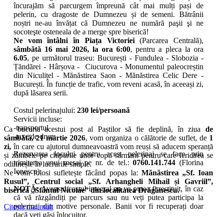
încurajăm să parcurgem împreună cât mai mulți pași de
pelerin, cu dragoste de Dumnezeu și de semeni. Bătrânii
noștri ne-au învățat că Dumnezeu ne numără paşii şi ne
socoteşte osteneala de a merge spre biserică!
Ne vom întâlni în Piața Victoriei
(Parcarea Centrală),
sâmbătă 16 mai 2026, la ora 6:00
, pentru a pleca la ora
6.05
, pe următorul traseu: București - Fundulea - Slobozia -
Țăndărei - Hârșova - Ciucurova - Monumentul paleocreștin
din Niculițel - Mănăstirea Saon - Mănăstirea Celic Dere -
București. În funcție de trafic, vom reveni acasă, în aceeași zi,
după lăsarea serii.
Costul pelerinajului:
230 lei/persoană
Servicii incluse:
-transportul
Ca bucuria acestui post al Paștilor să fie deplină, în ziua
de
-taxe de drum
sâmbătă, 21 martie
2026
, vom organiza o călătorie de suflet, de
1
zi,
în care cu ajutorul dumneavoastră vom reuși să aducem speranță
Rezervarea locului pentru acest pelerinaj se face prin
și zâmbete pe chipurile unor copii sărmani pentru care fericirea se
trimiterea unui mesaj pe nr. de tel.:
0760.141.744
(Florina
odihnește în lucrurile simple.
Ionescu).
Ne vom folosi sufletește făcând popas la:
Mănăstirea „Sf. Ioan
Rusul”, Centrul social „Sf. Arhangheli Mihail și Gavriil”,
NOTĂ:
Avansul/costul integral nu va putea fi restituit, în caz
biserica „Sfântul Nicolae” din localitatea Drăgănescu.
că vă răzgândiți pe parcurs sau nu veți putea participa la
pelerinaj din motive personale. Banii vor fi recuperați doar
Citeste mai mult
dacă veți găsi înlocuitor.