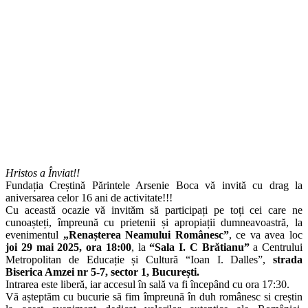
Hristos a Înviat!!
Fundația Creștină Părintele Arsenie Boca vă invită cu drag la
aniversarea celor 16 ani de activitate!!!
Cu această ocazie vă invităm să participați pe toți cei care ne
cunoașteți, împreună cu prietenii și apropiații dumneavoastră, la
evenimentul
„Renașterea Neamului Românesc”
, ce va avea loc
joi 29 mai 2025, ora 18:00
, la
“Sala I. C Brătianu”
a Centrului
Metropolitan de Educație și Cultură “Ioan I. Dalles”,
strada
Biserica Amzei nr 5-7, sector 1, București.
Intrarea este liberă, iar accesul în sală va fi începând cu ora 17:30.
Vă așteptăm cu bucurie să fim împreună în duh românesc si creștin