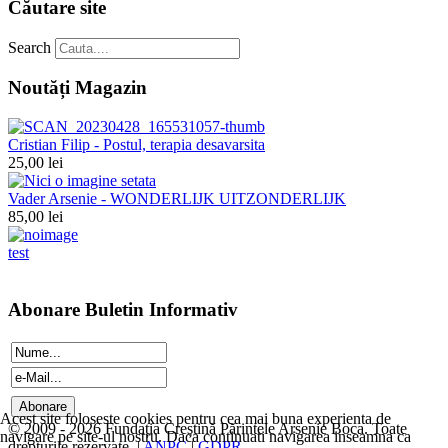
Căutare site
Search
Noutăți Magazin
Cristian Filip - Postul, terapia desavarsita
25,00 lei
Vader Arsenie - WONDERLIJK UITZONDERLIJK
85,00 lei
test
Abonare Buletin Informativ
Acest site foloseste cookies pentru cea mai buna experienta de
© 2009 - 2026 Fundația Creștină Părintele Arsenie Boca. Toate
navigare pe site-ul nostru. Daca continuati navigarea inseamna ca
drepturile rezervate. |
ANPC
|
GDPR