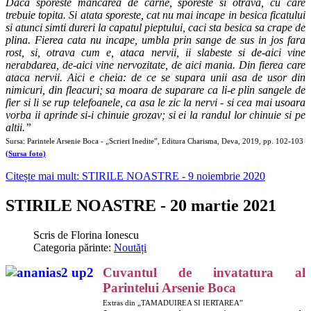
Daca sporeste mancarea de carne, sporeste si otrava, cu care
trebuie topita. Si atata sporeste, cat nu mai incape in besica ficatului
si atunci simti dureri la capatul pieptului, caci sta besica sa crape de
plina. Fierea cata nu incape, umbla prin sange de sus in jos fara
rost, si, otrava cum e, ataca nervii, ii slabeste si de-aici vine
nerabdarea, de-aici vine nervozitate, de aici mania. Din fierea care
ataca nervii. Aici e cheia: de ce se supara unii asa de usor din
nimicuri, din fleacuri; sa moara de suparare ca li-e plin sangele de
fier si li se rup telefoanele, ca asa le zic la nervi - si cea mai usoara
vorba ii aprinde si-i chinuie grozav; si ei la randul lor chinuie si pe
altii.”
Sursa: Parintele Arsenie Boca - „Scrieri Inedite”, Editura Charisma, Deva, 2019, pp. 102-103
(
Sursa foto)
Citește mai mult: STIRILE NOASTRE - 9 noiembrie 2020
STIRILE NOASTRE - 20 martie 2021
Scris de
Florina Ionescu
Categoria părinte:
Noutăți
Cuvantul de invatatura al
Parintelui Arsenie Boca
Extras din „TAMADUIREA SI IERTAREA”