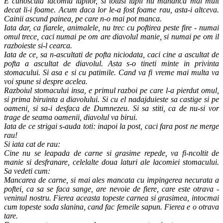
E cunoscuta lacomia lupilor, si totusi lupii nu mananca mai mult
decat li-i foame. Acum daca lor le-a fost foame rau, asta-i altceva.
Cainii ascund painea, pe care n-o mai pot manca.
Iata dar, ca fiarele, animalele, nu trec cu poftirea peste fire - numai
omul trece, caci numai pe om are diavolul manie, si numai pe om il
razboieste si-l cearca.
Iata de ce, sa n-ascultati de pofta niciodata, caci cine a ascultat de
pofta a ascultat de diavolul. Asta s-o tineti minte in privinta
stomacului. Si asa e si cu patimile. Cand va fi vreme mai multa va
voi spune si despre acelea.
Razboiul stomacului insa, e primul razboi pe care l-a pierdut omul,
si prima biruinta a diavolului. Si cu el nadajduieste sa castige si pe
oameni, si sa-i desfaca de Dumnezeu. Si sa stiti, ca de nu-si vor
trage de seama oamenii, diavolul va birui.
Iata de ce strigai s-auda toti: inapoi la post, caci fara post ne merge
rau!
Si iata cat de rau:
Cine nu se leapada de carne si grasime repede, va fi-ncoltit de
manie si desfranare, celelalte doua laturi ale lacomiei stomacului.
Sa vedeti cum:
Mancarea de carne, si mai ales mancata cu impingerea necurata a
poftei, ca sa se faca sange, are nevoie de fiere, care este otrava -
veninul nostru. Fierea aceasta topeste carnea si grasimea, intocmai
cum topeste soda slanina, cand fac femeile sapun. Fierea e o otrava
tare.