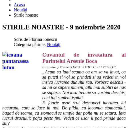
Acasa
Noutăți
Știrile noastre
STIRILE NOASTRE - 9 noiembrie 2020
Scris de
Florina Ionescu
Categoria părinte:
Noutăți
Cuvantul de invatatura al
Parintelui Arsenie Boca
Extras din „DESPRE LUPTA POSTULUI CU RELELE”
„Acum sa luati seama ca am sa va invat, ca
sa puteti si voi sa prindeti si sa vedeti in voi
insiva lucrarea duhului rau. Vorbesc deschis -
sa nu se supere nimeni, altii mai subtiri de nas
se supara. Noi insa trebuie sa vorbim deschis,
caci toti suntem ispititi.
E foarte usor sa-i descoperi lucrarea lui
necurata, care se face in noi. De pilda, cu lacomia stomacului,
bagati de seama, ca stomacul se umple dar pofta nu se satura. Iata
lucrul dracului: pofta peste fire. Vedeti ce usor il poti prinde daca
stii?