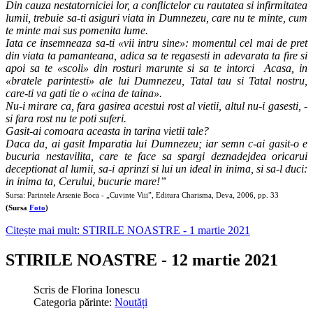
Din cauza nestatorniciei lor, a conflictelor cu rautatea si infirmitatea
lumii, trebuie sa-ti asiguri viata in Dumnezeu, care nu te minte, cum
te minte mai sus pomenita lume.
Iata ce insemneaza sa-ti «vii intru sine»: momentul cel mai de pret
din viata ta pamanteana, adica sa te regasesti in adevarata ta fire si
apoi sa te «scoli» din rosturi marunte si sa te intorci Acasa, in
«bratele parintesti» ale lui Dumnezeu, Tatal tau si Tatal nostru,
care-ti va gati tie o «cina de taina».
Nu-i mirare ca, fara gasirea acestui rost al vietii, altul nu-i gasesti, -
si fara rost nu te poti suferi.
Gasit-ai comoara aceasta in tarina vietii tale?
Daca da, ai gasit Imparatia lui Dumnezeu; iar semn c-ai gasit-o e
bucuria nestavilita, care te face sa spargi deznadejdea oricarui
deceptionat al lumii, sa-i aprinzi si lui un ideal in inima, si sa-l duci:
in inima ta, Cerului, bucurie mare!”
Sursa: Parintele Arsenie Boca - „Cuvinte Viii”, Editura Charisma, Deva, 2006, pp. 33
(Sursa
Foto
)
Citește mai mult: STIRILE NOASTRE - 1 martie 2021
STIRILE NOASTRE - 12 martie 2021
Scris de
Florina Ionescu
Categoria părinte:
Noutăți