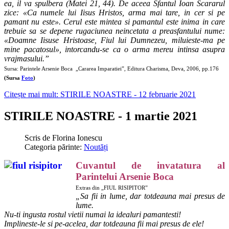
ea, il va spulbera (Matei 21, 44). De aceea Sfantul Ioan Scararul
zice: «Ca numele lui Iisus Hristos, arma mai tare, in cer si pe
pamant nu este». Cerul este mintea si pamantul este inima in care
trebuie sa se depene rugaciunea neincetata a preasfantului nume:
«Doamne Iisuse Hristoase, Fiul lui Dumnezeu, miluieste-ma pe
mine pacatosul», intorcandu-se ca o arma mereu intinsa asupra
vrajmasului.”
Sursa: Parintele Arsenie Boca „Cararea Imparatiei”, Editura Charisma, Deva, 2006, pp.176
(Sursa
Foto
)
Citește mai mult: STIRILE NOASTRE - 12 februarie 2021
STIRILE NOASTRE - 1 martie 2021
Scris de
Florina Ionescu
Categoria părinte:
Noutăți
Cuvantul de invatatura al
Parintelui Arsenie Boca
Extras din „FIUL RISIPITOR”
„Sa fii in lume, dar totdeauna mai presus de
lume.
Nu-ti ingusta rostul vietii numai la idealuri pamantesti!
Implineste-le si pe-acelea, dar totdeauna fii mai presus de ele!