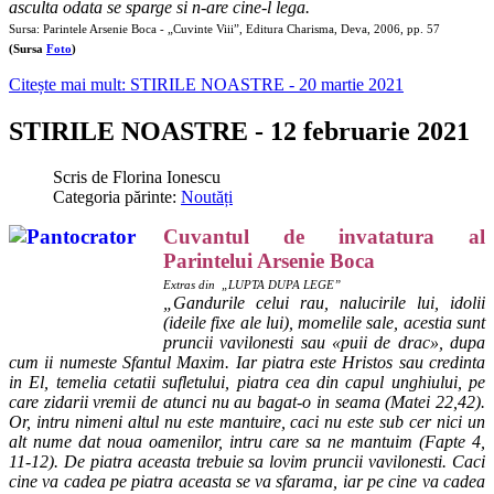
asculta odata se sparge si n-are cine-l lega.
Sursa: Parintele Arsenie Boca - „Cuvinte Viii”, Editura Charisma, Deva, 2006, pp. 57
(Sursa
Foto
)
Citește mai mult: STIRILE NOASTRE - 20 martie 2021
STIRILE NOASTRE - 12 februarie 2021
Scris de
Florina Ionescu
Categoria părinte:
Noutăți
Cuvantul de invatatura al
Parintelui Arsenie Boca
Extras din „LUPTA DUPA LEGE”
„Gandurile celui rau, nalucirile lui, idolii
(ideile fixe ale lui), momelile sale, acestia sunt
pruncii vavilonesti sau «puii de drac», dupa
cum ii numeste Sfantul Maxim. Iar piatra este Hristos sau credinta
in El, temelia cetatii sufletului, piatra cea din capul unghiului, pe
care zidarii vremii de atunci nu au bagat-o in seama (Matei 22,42).
Or, intru nimeni altul nu este mantuire, caci nu este sub cer nici un
alt nume dat noua oamenilor, intru care sa ne mantuim (Fapte 4,
11-12). De piatra aceasta trebuie sa lovim pruncii vavilonesti. Caci
cine va cadea pe piatra aceasta se va sfarama, iar pe cine va cadea