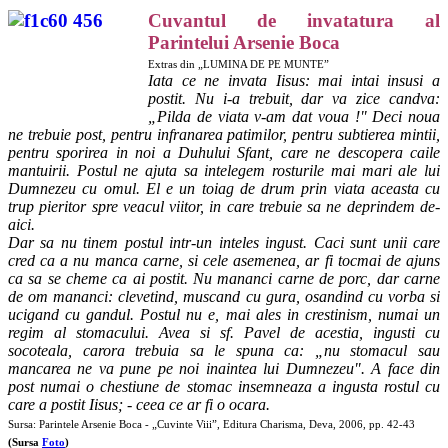
Cuvantul de invatatura al
Parintelui Arsenie Boca
Extras din „LUMINA DE PE MUNTE”
Iata ce ne invata Iisus: mai intai insusi a
postit. Nu i-a trebuit, dar va zice candva:
„Pilda de viata v-am dat voua !" Deci noua
ne trebuie post, pentru infranarea patimilor, pentru subtierea mintii,
pentru sporirea in noi a Duhului Sfant, care ne descopera caile
mantuirii. Postul ne ajuta sa intelegem rosturile mai mari ale lui
Dumnezeu cu omul. El e un toiag de drum prin viata aceasta cu
trup pieritor spre veacul viitor, in care trebuie sa ne deprindem de-
aici.
Dar sa nu tinem postul intr-un inteles ingust. Caci sunt unii care
cred ca a nu manca carne, si cele asemenea, ar fi tocmai de ajuns
ca sa se cheme ca ai postit. Nu mananci carne de porc, dar carne
de om mananci: clevetind, muscand cu gura, osandind cu vorba si
ucigand cu gandul. Postul nu e, mai ales in crestinism, numai un
regim al stomacului. Avea si sf. Pavel de acestia, ingusti cu
socoteala, carora trebuia sa le spuna ca: „nu stomacul sau
mancarea ne va pune pe noi inaintea lui Dumnezeu". A face din
post numai o chestiune de stomac insemneaza a ingusta rostul cu
care a postit Iisus; - ceea ce ar fi o ocara.
Sursa: Parintele Arsenie Boca - „Cuvinte Viii”, Editura Charisma, Deva, 2006, pp. 42-43
(Sursa
Foto
)