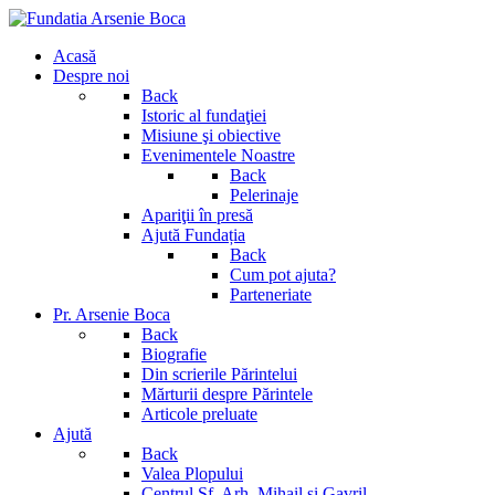
Acasă
Despre noi
Back
Istoric al fundaţiei
Misiune şi obiective
Evenimentele Noastre
Back
Pelerinaje
Apariţii în presă
Ajută Fundația
Back
Cum pot ajuta?
Parteneriate
Pr. Arsenie Boca
Back
Biografie
Din scrierile Părintelui
Mărturii despre Părintele
Articole preluate
Ajută
Back
Valea Plopului
Centrul Sf. Arh. Mihail si Gavril