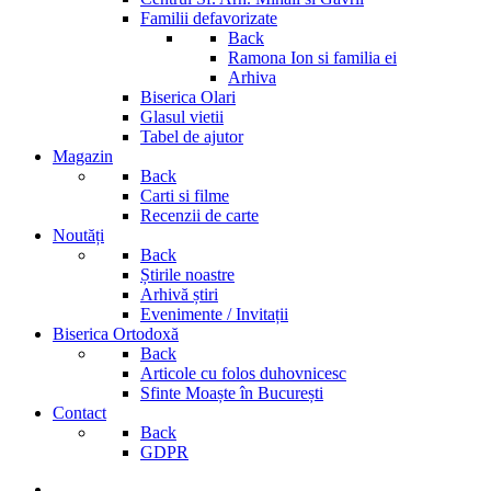
Familii defavorizate
Back
Ramona Ion si familia ei
Arhiva
Biserica Olari
Glasul vietii
Tabel de ajutor
Magazin
Back
Carti si filme
Recenzii de carte
Noutăți
Back
Știrile noastre
Arhivă știri
Evenimente / Invitații
Biserica Ortodoxă
Back
Articole cu folos duhovnicesc
Sfinte Moaște în București
Contact
Back
GDPR