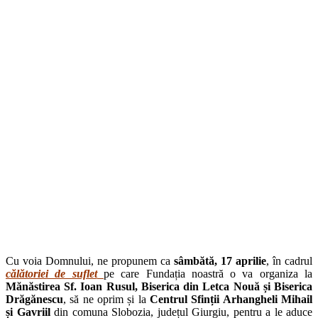
Cu voia Domnului, ne propunem ca
sâmbătă, 17 aprilie
, în cadrul
călătoriei de suflet
pe care Fundația noastră o va organiza la
Mănăstirea Sf. Ioan Rusul, Biserica din Letca Nouă și Biserica
Drăgănescu
, să ne oprim și la
Centrul Sfinții Arhangheli Mihail
și Gavriil
din comuna Slobozia, județul Giurgiu, pentru a le aduce