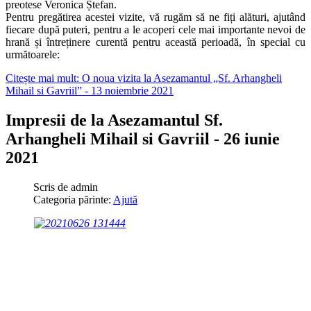
preotese Veronica Ștefan.
Pentru pregătirea acestei vizite, vă rugăm să ne fiți alături, ajutând
fiecare după puteri, pentru a le acoperi cele mai importante nevoi de
hrană și întreținere curentă pentru această perioadă, în special cu
următoarele:
Citește mai mult: O noua vizita la Asezamantul „Sf. Arhangheli
Mihail si Gavriil” - 13 noiembrie 2021
Impresii de la Asezamantul Sf.
Arhangheli Mihail si Gavriil - 26 iunie
2021
Scris de
admin
Categoria părinte:
Ajută