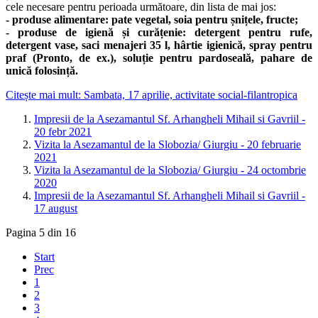
cele necesare pentru perioada următoare, din lista de mai jos:
- produse alimentare: pate vegetal, soia pentru șnițele, fructe;
- produse de igienă și curățenie: detergent pentru rufe,
detergent vase, saci menajeri 35 l, hârtie igienică, spray pentru
praf (Pronto, de ex.), soluție pentru pardoseală, pahare de
unică folosință.
Citește mai mult: Sambata, 17 aprilie, activitate social-filantropica
Impresii de la Asezamantul Sf. Arhangheli Mihail si Gavriil -
20 febr 2021
Vizita la Asezamantul de la Slobozia/ Giurgiu - 20 februarie
2021
Vizita la Asezamantul de la Slobozia/ Giurgiu - 24 octombrie
2020
Impresii de la Asezamantul Sf. Arhangheli Mihail si Gavriil -
17 august
Pagina 5 din 16
Start
Prec
1
2
3