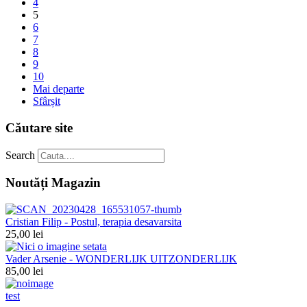
4
5
6
7
8
9
10
Mai departe
Sfârșit
Căutare site
Search
Noutăți Magazin
Cristian Filip - Postul, terapia desavarsita
25,00 lei
Vader Arsenie - WONDERLIJK UITZONDERLIJK
85,00 lei
test