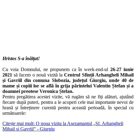
Hristos S-a înălțat!
Cu voia Domnului, ne propunem ca în week-end-ul
26-27 iunie
2021
să facem o nouă vizită la
Centrul Sfinții Arhangheli Mihail
și Gavriil din comuna Slobozia, județul Giurgiu, unde 40 de
mame și copiii lor se află în grija părintelui Valentin Ștefan și a
doamnei preotese Veronica Ștefan.
Pentru pregătirea acestei vizite, vă rugăm să ne fiți alături, ajutând
fiecare după puteri, pentru a le acoperi cele mai importante nevoi de
hrană și întreținere curentă pentru această perioadă, în special cu
următoarele:
Citește mai mult: O noua vizita la Asezamantul „Sf. Arhangheli
Mihail si Gavriil” - Giurgiu