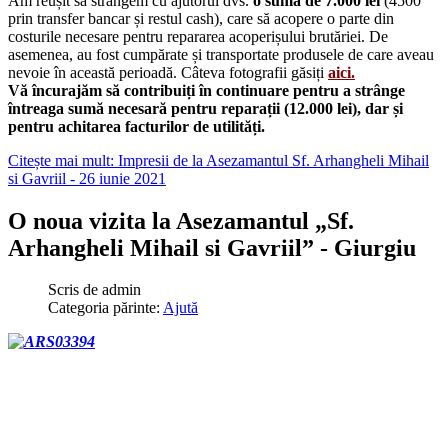
Am reușit să strângem cu ajutorul dvs.
o sumă de 7.000 lei
(4500
prin transfer bancar și restul cash), care să acopere o parte din
costurile necesare pentru repararea acoperișului brutăriei. De
asemenea, au fost cumpărate și transportate produsele de care aveau
nevoie în această perioadă. Câteva fotografii găsiți
aici.
Vă încurajăm să contribuiți în continuare pentru a strânge
întreaga sumă necesară pentru reparații (12.000 lei), dar și
pentru achitarea facturilor de utilități.
Citește mai mult: Impresii de la Asezamantul Sf. Arhangheli Mihail
si Gavriil - 26 iunie 2021
O noua vizita la Asezamantul „Sf.
Arhangheli Mihail si Gavriil” - Giurgiu
Scris de
admin
Categoria părinte:
Ajută