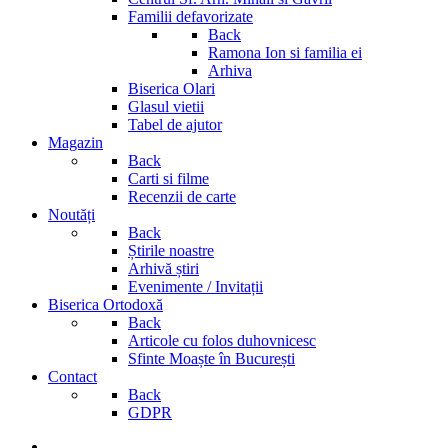
Familii defavorizate
Back
Ramona Ion si familia ei
Arhiva
Biserica Olari
Glasul vietii
Tabel de ajutor
Magazin
Back
Carti si filme
Recenzii de carte
Noutăți
Back
Știrile noastre
Arhivă știri
Evenimente / Invitații
Biserica Ortodoxă
Back
Articole cu folos duhovnicesc
Sfinte Moaște în București
Contact
Back
GDPR