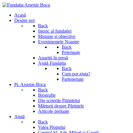
Acasă
Despre noi
Back
Istoric al fundaţiei
Misiune şi obiective
Evenimentele Noastre
Back
Pelerinaje
Apariţii în presă
Ajută Fundația
Back
Cum pot ajuta?
Parteneriate
Pr. Arsenie Boca
Back
Biografie
Din scrierile Părintelui
Mărturii despre Părintele
Articole preluate
Ajută
Back
Valea Plopului
Centrul Sf. Arh. Mihail si Gavril