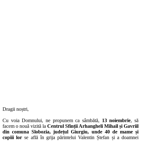
Dragii noștri,
Cu voia Domnului, ne propunem ca sâmbătă,
13 noiembrie
, să
facem o nouă vizită la
Centrul Sfinții Arhangheli Mihail și Gavriil
din comuna Slobozia, județul Giurgiu, unde 40 de mame și
copiii lor
se află în grija părintelui Valentin Ștefan și a doamnei