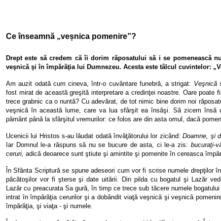
Ce înseamnă „veșnica pomenire”?
Drept este să credem că îi dorim răposatului să i se pomenească num
veşnică şi în împărăţia lui Dumnezeu. Acesta este tâlcul cuvintelor: 
Am auzit odată cum cineva, într-o cuvântare funebră, a strigat:
Veşnică s
fost mirat de această greşită interpretare a credinţei noastre. Oare poate 
trece grabnic ca o nuntă? Cu adevărat, de tot nimic bine dorim noi răposatu
veşnică în această lume, care va lua sfârşit ea însăşi. Să zicem îns
pământ până la sfârşitul vremurilor: ce folos are din asta omul, dacă pomenir
Ucenicii lui Hristos s-au lăudat odată învăţătorului lor zicând:
Doamne, şi d
Iar Domnul le-a răspuns să nu se bucure de asta, ci le-a zis:
bucuraţi-v
ceruri,
adică deoarece sunt ştiute şi amintite şi pomenite în cereasca împărăţ
În Sfânta Scriptură se spune adeseori cum vor fi scrise numele drepţilor în
păcătoşilor vor fi şterse şi date uitării. Din pilda cu bogatul şi Lazăr 
Lazăr cu preacurata Sa gură, în timp ce trece sub tăcere numele bogatulu
intrat în împărăţia cerurilor şi a dobândit viaţă veşnică şi veşnică pomenir
împărăţia, şi viaţa - şi numele.