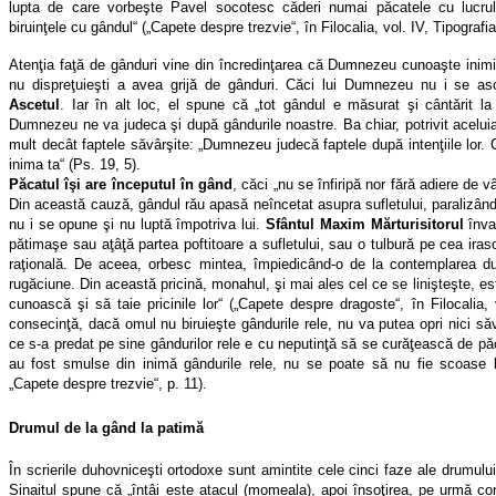
lupta de care vorbeşte Pavel socotesc căderi numai păcatele cu lucrul
biruinţele cu gândul“ („Capete despre trezvie“, în Filocalia, vol. IV, Tipografi
Atenţia faţă de gânduri vine din încredinţarea că Dumnezeu cunoaşte inimile
nu dispreţuieşti a avea grijă de gânduri. Căci lui Dumnezeu nu i se a
Ascetul
. Iar în alt loc, el spune că „tot gândul e măsurat şi cântărit
Dumnezeu ne va judeca şi după gândurile noastre. Ba chiar, potrivit aceluia
mult decât faptele săvârşite: „Dumnezeu judecă faptele după intenţiile lor.
inima ta“ (Ps. 19, 5).
Păcatul îşi are începutul în gând
, căci „nu se înfiripă nor fără adiere de 
Din această cauză, gândul rău apasă neîncetat asupra sufletului, paralizân
nu i se opune şi nu luptă împotriva lui.
Sfântul Maxim Mărturisitorul
înva
pătimaşe sau aţâţă partea poftitoare a sufletului, sau o tulbură pe cea iras
raţională. De aceea, orbesc mintea, împiedicând-o de la contemplarea du
rugăciune. Din această pricină, monahul, şi mai ales cel ce se linişteşte, es
cunoască şi să taie pricinile lor“ („Capete despre dragoste“, în Filocalia, 
consecinţă, dacă omul nu biruieşte gândurile rele, nu va putea opri nici săv
ce s-a predat pe sine gândurilor rele e cu neputinţă să se curăţească de pă
au fost smulse din inimă gândurile rele, nu se poate să nu fie scoase la 
„Capete despre trezvie“, p. 11).
Drumul de la gând la patimă
În scrierile duhovniceşti ortodoxe sunt amintite cele cinci faze ale drumului
Sinaitul spune că „întâi este atacul (momeala), apoi însoţirea, pe urmă con