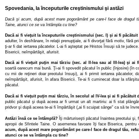
Spovedania, la începuturile creştinismului şi astăzi
Dacă şi acum, după acest mare pogorământ pe care-l face de dragul tău,
Taine, atunci ce se va întâmpla cu tine?
Dacă ai fi vieţuit la începuturi­le creştinismului (sec. I) şi ai fi păcătu
adulter, în desfrânare, în relaţii prenupţiale, ai fi divorţat fără motiv, fără p
ţi-ar fi dat iertarea păcatelor. L-ai fi aşteptat pe Hristos Însuşi să te judec
Bisericii, neîmpărtăşit, afurisit.
Dacă ai fi vieţuit puţin mai târziu (sec. al II-lea sau al III-lea) şi ai 
soartă oarecum mai bună. Ţi-ai fi spovedit păcatul în public (înjosire) (în con
cu mii de reţineri doar preotului însuşi), ai fi primit iertarea păcatelor, 
neîmpărtăşit, afurisit, în afara Bisericii. Te-ai fi cuminecat doar la sfârşitu
păcatul.
Dacă ai fi vieţuit puţin mai târziu, în secolul al IV-lea şi ai fi păcătuit
pu­blic păcatul şi după aceea ar fi urmat un alt martiriu: ai fi stat plângâ
pridvor şi după aceea te-ai fi împărtăşit („ai fi scuipat sânge" ca să te învr
Astăzi însă ce se întâmplă?
Îţi mărturiseşti păcatul îna­intea preotului şi, 
apropii de Sfintele Taine. O asemenea favoare îţi face Bi­serica, pentru
acum, după acest mare pogorământ pe care-l face de dragul tău, refuzi
atunci ce se va întâmpla cu tine?