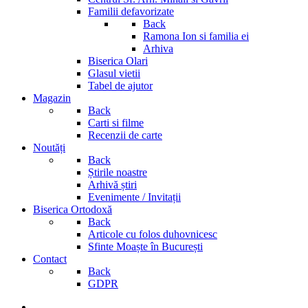
Familii defavorizate
Back
Ramona Ion si familia ei
Arhiva
Biserica Olari
Glasul vietii
Tabel de ajutor
Magazin
Back
Carti si filme
Recenzii de carte
Noutăți
Back
Știrile noastre
Arhivă știri
Evenimente / Invitații
Biserica Ortodoxă
Back
Articole cu folos duhovnicesc
Sfinte Moaște în București
Contact
Back
GDPR