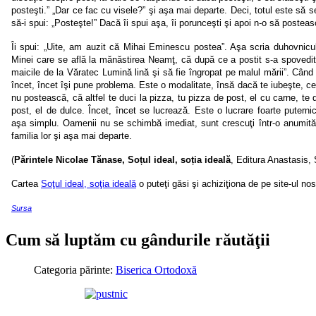
posteşti.” „Dar ce fac cu visele?” şi aşa mai departe. Deci, totul este să s
să-i spui: „Posteşte!” Dacă îi spui aşa, îi porunceşti şi apoi n-o să posteas
Îi spui: „Uite, am auzit că Mihai Eminescu postea”. Aşa scria duhovnicul
Minei care se află la mănăstirea Neamţ, că după ce a postit s-a spovedit 
maicile de la Văratec
Lumină lină
şi să fie îngropat pe malul mării”. Când
încet, încet îşi pune problema. Este o modalitate, însă dacă te iubeşte, 
nu postească, că altfel te duci la pizza, tu pizza de post, el cu carne, te du
post, el de dulce. Încet, încet se lucrează. Este o lucrare foarte puter
aşa simplu. Oamenii nu se schimbă imediat, sunt crescuţi într-o anumită 
familia lor şi aşa mai departe.
(
Părintele Nicolae Tănase
,
So
ț
ul ideal, so
ț
ia ideală
, Editura Anastasis, 
Cartea
Soţul ideal, soţia ideală
o puteţi găsi şi achiziţiona de pe site-ul nos
Sursa
Cum să luptăm cu gândurile răutăţii
Categoria părinte:
Biserica Ortodoxă