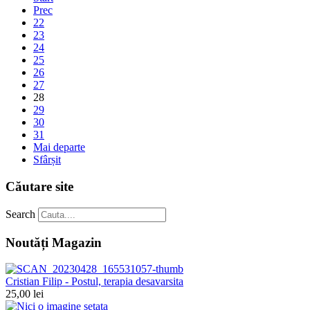
Prec
22
23
24
25
26
27
28
29
30
31
Mai departe
Sfârșit
Căutare site
Search
Noutăți Magazin
Cristian Filip - Postul, terapia desavarsita
25,00 lei