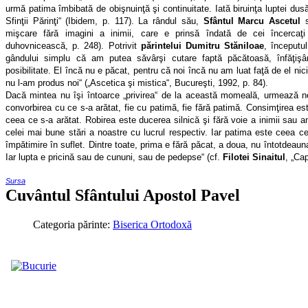
urmă patima îmbibată de obişnuinţă şi continuitate. Iată biruinţa luptei dus
Sfinţii Părinţi“ (Ibidem, p. 117). La rândul său,
Sfântul Marcu Ascetul
s
mişcare fără imagini a inimii, care e prinsă îndată de cei încercaţi
duhovnicească, p. 248). Potrivit
părintelui Dumitru Stăniloae
, începutu
gândului simplu că am putea săvârşi cutare faptă păcătoasă, înfăţişâ
posibilitate. El încă nu e păcat, pentru că noi încă nu am luat faţă de el nici
nu l-am produs noi“ („Ascetica şi mistica“, Bucureşti, 1992, p. 84).
Dacă mintea nu îşi întoarce „privirea“ de la această momeală, urmează neg
convorbirea cu ce s-a arătat, fie cu patimă, fie fără patimă. Consimţirea es
ceea ce s-a arătat. Robirea este ducerea silnică şi fără voie a inimii sau 
celei mai bune stări a noastre cu lucrul respectiv. Iar patima este ceea c
împătimire în suflet. Dintre toate, prima e fără păcat, a doua, nu întotdeauna
Iar lupta e pricină sau de cununi, sau de pedepse“ (cf.
Filotei Sinaitul
, „Ca
Sursa
Cuvântul Sfântului Apostol Pavel
Categoria părinte:
Biserica Ortodoxă