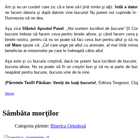
Am şi eu un cuvânt care zic că e bine să-l ţină minte şi alţii:
întâi e dato
ne facem datoria şi după datorie vine bucuria! Nu putem noi cuprinde în 
Dumnezeu să ne dea.
Aşa
zice
Sfântul Apostol Pavel
:
„Noi suntem lucrători de bucurie”
(II Co
bucurie trebuie să facem ceva pentru binele altora; şi când facem ceva p
binele nostru, pentru că nu se poate să faci ceva bun pentru altul şi să nu
cel Mare
spune că:
„Cel care unge pe altul cu aromate, el mai întâi miro
beneficiar al miresmelor pe care le îndreaptă către altul.
Aşa este şi cu bucuria creştină, dacă ne putem face lucrători de bucurie
bucuria altora. Nu se poate să fii un creştin bun şi să nu ai parte de bu
neapărat pentru bucurie, bucuria vine de la sine.
(
Părintele Teofil Părăian
-
Veniţi de luaţi bucurie!
, Editura Teognost, Clu
Sursa
Sâmbăta morţilor
Categoria părinte:
Biserica Ortodoxă