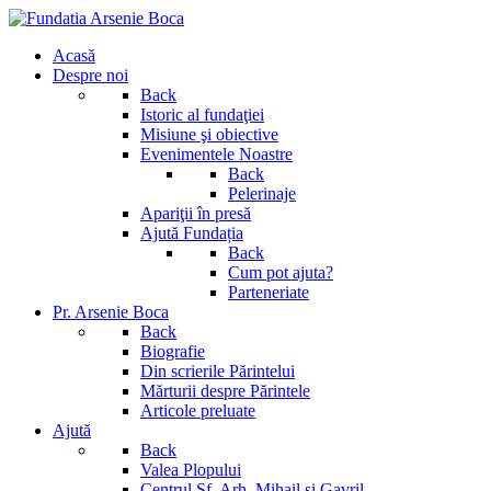
Acasă
Despre noi
Back
Istoric al fundaţiei
Misiune şi obiective
Evenimentele Noastre
Back
Pelerinaje
Apariţii în presă
Ajută Fundația
Back
Cum pot ajuta?
Parteneriate
Pr. Arsenie Boca
Back
Biografie
Din scrierile Părintelui
Mărturii despre Părintele
Articole preluate
Ajută
Back
Valea Plopului
Centrul Sf. Arh. Mihail si Gavril