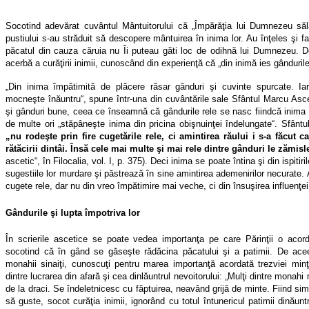
Socotind adevărat cuvântul Mântuitorului că „Împărăţia lui Dumnezeu sălăş
pustiului s-au străduit să descopere mântuirea în inima lor. Au înţeles şi f
păcatul din cauza căruia nu Îi puteau găti loc de odihnă lui Dumnezeu. De
acerbă a curăţirii inimii, cunoscând din experienţă că „din inimă ies gândurile 
„Din inima împătimită de plăcere răsar gânduri şi cuvinte spurcate. I
mocneşte înăuntru“, spune într-una din cuvântările sale Sfântul Marcu Asce
şi gânduri bune, ceea ce înseamnă că gândurile rele se nasc fiindcă inima a
de multe ori „stăpâneşte inima din pricina obişnuinţei îndelungate“. Sfântu
„nu rodeşte prin fire cugetările rele, ci amintirea răului i s-a făcut 
rătăcirii dintâi. Însă cele mai multe şi mai rele dintre gânduri le zămisl
ascetic“, în Filocalia, vol. I, p. 375). Deci inima se poate întina şi din ispiti
sugestiile lor murdare şi păstrează în sine amintirea ademenirilor necurate. A
cugete rele, dar nu din vreo împătimire mai veche, ci din însuşirea influenţei
Gândurile şi lupta împotriva lor
În scrierile ascetice se poate vedea importanţa pe care Părinţii o acordă
socotind că în gând se găseşte rădăcina păcatului şi a patimii. De aceea,
monahii sinaiţi, cunoscuţi pentru marea importanţă acordată trezviei minţii
dintre lucrarea din afară şi cea dinlăuntrul nevoitorului: „Mulţi dintre monah
de la draci. Se îndeletnicesc cu făptuirea, neavând grijă de minte. Fiind simp
să guste, socot curăţia inimii, ignorând cu totul întunericul patimii dinăun