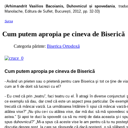
(
Arhimandrit Vasilios Bacoianis
,
Duhovnicul
și spovedania
, tradu
Manolache, Editura de Suflet, Bucure
ști, 2012, pp. 32-33)
Sursa
Cum putem apropia pe cineva de Biserică
Categoria părinte:
Biserica Ortodoxă
Cum putem apropia pe cineva de Biserică
- Având un prieten sau o prietenă pentru care Biserica şi tot ce ţine de v
cum ar fi de dorit să lucrezi cu el?
- Eu cred că prin „teatru”, faci teatru cu el. Îl atragi în diverse conjuncturi
ce exemplu să dau, dar cred că este un aspect prea particular. De exemplu,
trecută că mâncai varză. La următoarea întâlnire îi spui că mâncai varză-s
atâtea vise?” „Nu ştiu ce-i cu atâtea vise, dar mă duc să mă spovedesc s
astea.” Şi apoi te duci la spovedit ca să nu minţi de data aceasta şi-i spui
spus duhovnicul?” „Mi-a spus că aceste vise le am pentru că tu nu posteş
discuţie despre post, la care se răspunde că dacă posteşti, o să slăbeşti ş