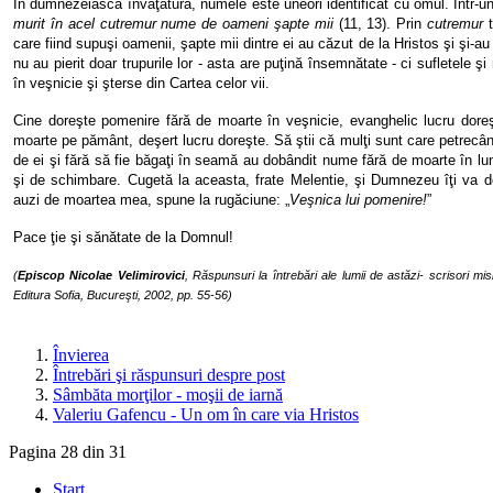
În dumnezeiasca învăţătură, numele este uneori identificat cu omul. Într-
murit în acel cutremur nume de oameni şapte mii
(11, 13). Prin
cutremur
care fiind supuşi oamenii, şapte mii dintre ei au căzut de la Hristos şi şi-a
nu au pierit doar trupurile lor - asta are puţină însemnătate - ci sufletele ş
în veşnicie şi şterse din Cartea celor vii.
Cine doreşte pomenire fără de moarte în veşnicie, evanghelic lucru dore
moarte pe pământ, deşert lucru doreşte. Să ştii că mulţi sunt care petrecâ
de ei şi fără să fie băgaţi în seamă au dobândit nume fără de moarte în l
şi de schimbare. Cugetă la aceasta, frate Melentie, şi Dumnezeu îţi va d
auzi de moartea mea, spune la rugăciune: „
Veşnica lui pomenire!
”
Pace ţie şi sănătate de la Domnul!
(
Episcop Nicolae Velimirovici
, Răspunsuri la întrebări ale lumii de astăzi- scrisori m
Editura Sofia, Bucureşti, 2002, pp. 55-56)
Învierea
Întrebări şi răspunsuri despre post
Sâmbăta morţilor - moşii de iarnă
Valeriu Gafencu - Un om în care via Hristos
Pagina 28 din 31
Start